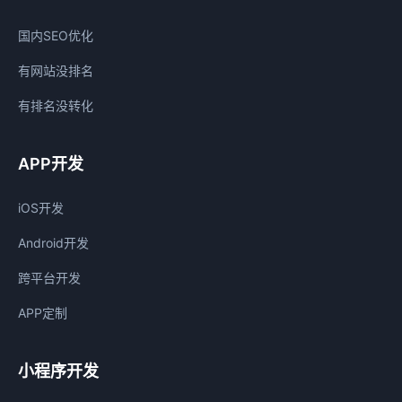
国内SEO优化
有网站没排名
有排名没转化
APP开发
iOS开发
Android开发
跨平台开发
APP定制
小程序开发