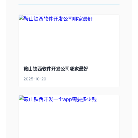
鞍山铁西软件开发公司哪家最好
2025-10-29