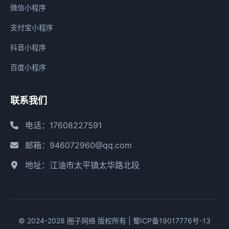
微信小程序
支付宝小程序
抖音小程序
百度小程序
联系我们
电话：17608227591
邮箱：946072960@qq.com
地址：江油市太平镇太华路北段
© 2024-2028 圈子网络 版权所有 |
蜀ICP备19017776号-13