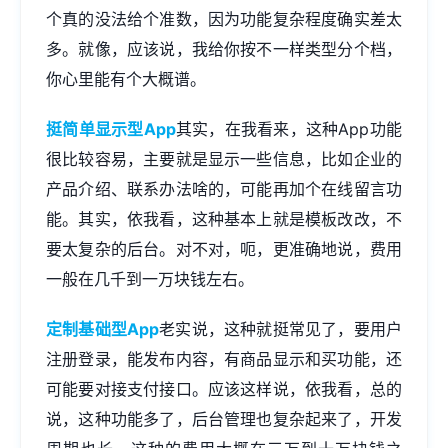
个真的没法给个准数，因为功能复杂程度确实差太
多。就像，应该说，我给你按不一样类型分个档，
你心里能有个大概谱。
挺简单显示型App
其实，在我看来，这种App功能
很比较容易，主要就是显示一些信息，比如企业的
产品介绍、联系办法啥的，可能再加个在线留言功
能。其实，依我看，这种基本上就是模板改改，不
要太复杂的后台。对不对，呃，更准确地说，费用
一般在几千到一万块钱左右。
定制基础型App
老实说，这种就挺常见了，要用户
注册登录，能发布内容，有商品显示和买功能，还
可能要对接支付接口。应该这样说，依我看，总的
说，这种功能多了，后台管理也复杂起来了，开发