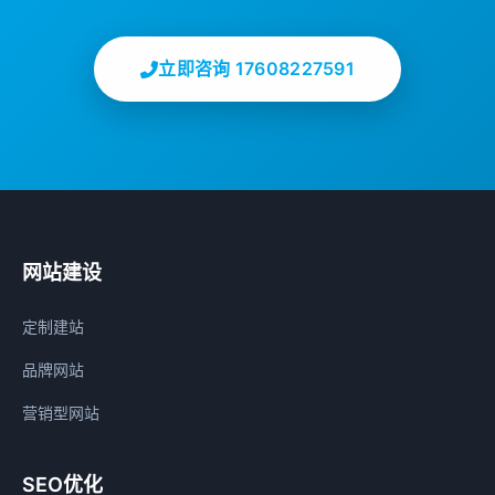
立即咨询 17608227591
网站建设
定制建站
品牌网站
营销型网站
SEO优化