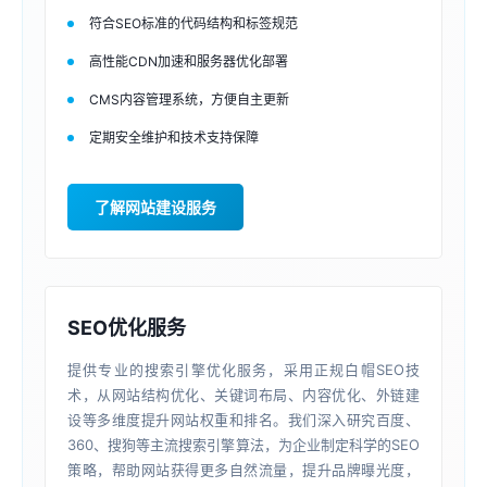
符合SEO标准的代码结构和标签规范
高性能CDN加速和服务器优化部署
CMS内容管理系统，方便自主更新
定期安全维护和技术支持保障
了解网站建设服务
SEO优化服务
提供专业的搜索引擎优化服务，采用正规白帽SEO技
术，从网站结构优化、关键词布局、内容优化、外链建
设等多维度提升网站权重和排名。我们深入研究百度、
360、搜狗等主流搜索引擎算法，为企业制定科学的SEO
策略，帮助网站获得更多自然流量，提升品牌曝光度，