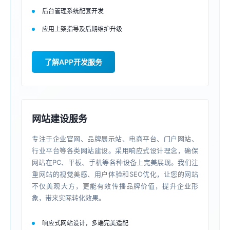
后台管理系统配套开发
应用上架指导及后期维护升级
了解APP开发服务
网站建设服务
专注于企业官网、品牌展示站、电商平台、门户网站、
行业平台等各类网站建设。采用响应式设计理念，确保
网站在PC、平板、手机等各种设备上完美展现。我们注
重网站的视觉美感、用户体验和SEO优化，让您的网站
不仅美观大方，更能有效传播品牌价值，提升企业形
象，带来实际转化效果。
响应式网站设计，多端完美适配