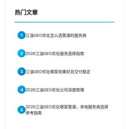
热门文章
1
江油GEO优化怎么选靠谱的服务商
2
2026江油GEO优化服务选择指南
3
江油GEO优化哪家效果好且交付稳定
4
2026江油GEO优化公司深度梳理
2026江油GEO优化哪家靠谱，本地服务商选择
5
参考指南