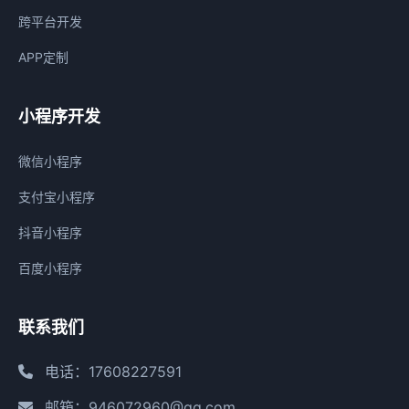
跨平台开发
APP定制
小程序开发
微信小程序
支付宝小程序
抖音小程序
百度小程序
联系我们
电话：17608227591
邮箱：946072960@qq.com