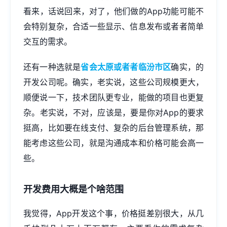
看来，话说回来，对了，他们做的App功能可能不
会特别复杂，合适一些显示、信息发布或者者简单
交互的需求。
还有一种选就是
省会太原或者者临汾市区
确实，的
开发公司呢。确实，老实说，这些公司规模更大，
顺便说一下，技术团队更专业，能做的项目也更复
杂。老实说，不对，应该是，要是你对App的要求
挺高，比如要在线支付、复杂的后台管理系统，那
能考虑这些公司，就是沟通成本和价格可能会高一
些。
开发费用大概是个啥范围
我觉得，App开发这个事，价格挺差别很大，从几