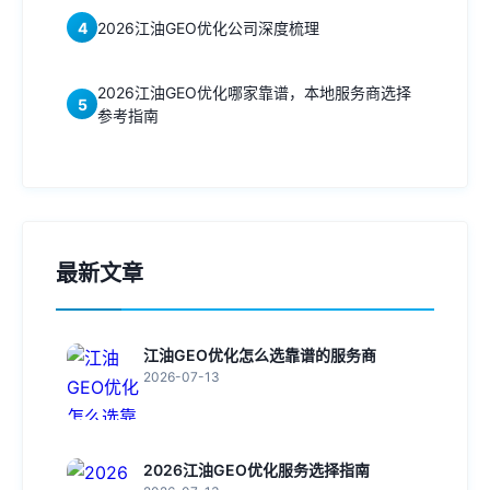
4
2026江油GEO优化公司深度梳理
2026江油GEO优化哪家靠谱，本地服务商选择
5
参考指南
最新文章
江油GEO优化怎么选靠谱的服务商
2026-07-13
2026江油GEO优化服务选择指南