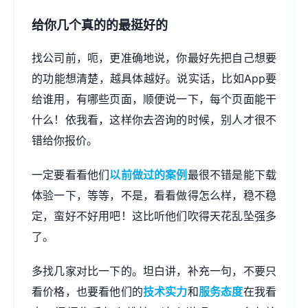
给你几个真的的最挺好的
找公司前，呃，更准确地说，你最好先把自己想要
的功能想清楚，越具体越好。说实话，比如App要
给谁用，有哪些页面，顺便说一下，每个页面能干
什么！依我看，这样你去咨询的时候，别人才很不
错给你报价。
一定要看看他们
以前做过的案例
最很不错是能下载
体验一下，等等，不是，看看做得怎么样，稳不稳
定，蛮好不好用吧！这比听他们吹得天花乱坠强多
了。
多找几家对比一下的。坦白讲，补充一句，不要只
看价格，也要看他们的
技术实力
和
服务态度
在我看