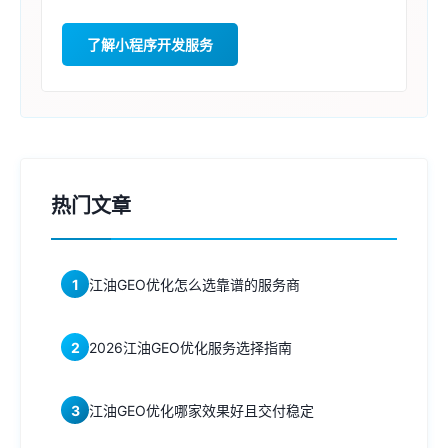
了解小程序开发服务
热门文章
1
江油GEO优化怎么选靠谱的服务商
2
2026江油GEO优化服务选择指南
3
江油GEO优化哪家效果好且交付稳定