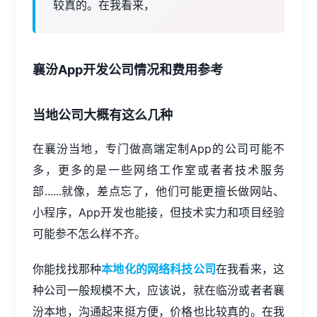
较真的。在我看来，
襄汾
App开发
公司情况和费用参考
当地公司大概有这么几种
在襄汾当地，专门做高端定制App的公司可能不
多，更多的是一些网络工作室或者者技术服务
部......就像，差点忘了，他们可能更擅长
做网站
、
小程序，App开发也能接，但技术实力和项目经验
可能参不怎么样不齐。
你能找找那种
本地化的网络科技公司
在我看来，这
种公司一般规模不大，应该说，就在临汾或者者襄
汾本地，沟通起来挺方便，价格也比较真的。在我