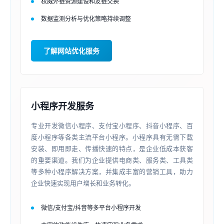
权威外链资源建设和友链交换
数据监测分析与优化策略持续调整
了解网站优化服务
小程序开发服务
专业开发微信小程序、支付宝小程序、抖音小程序、百
度小程序等各类主流平台小程序。小程序具有无需下载
安装、即用即走、传播快速的特点，是企业低成本获客
的重要渠道。我们为企业提供电商类、服务类、工具类
等多种小程序解决方案，并集成丰富的营销工具，助力
企业快速实现用户增长和业务转化。
微信/支付宝/抖音等多平台小程序开发