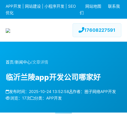
APP开发 | 网站建设 | 小程序开发 | SEO
网站地图
联系我
优化
们
17608227591
首页
/
新闻中心
/
文章详情
临沂兰陵app开发公司哪家好
发布时间：2025-10-24 13:52:58
作者：圈子网络APP开发
浏览：17次
分类：APP开发