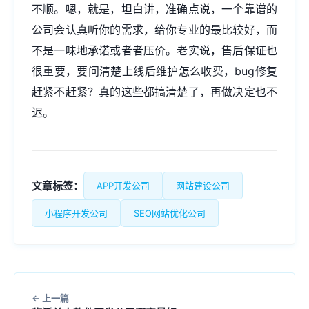
不顺。嗯，就是，坦白讲，准确点说，一个靠谱的
公司会认真听你的需求，给你专业的最比较好，而
不是一味地承诺或者者压价。老实说，售后保证也
很重要，要问清楚上线后维护怎么收费，bug修复
赶紧不赶紧？真的这些都搞清楚了，再做决定也不
迟。
文章标签：
APP开发公司
网站建设公司
小程序开发公司
SEO网站优化公司
上一篇