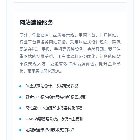
网站建设服务
专注于企业官网、品牌展示站、电商平台、门户网站、
行业平台等各类网站建设。采用响应式设计理念，确保
网站在PC、平板、手机等各种设备上完美展现。我们注
重网站的视觉美感、用户体验和SEO优化，让您的网站
不仅美观大方，更能有效传播品牌价值，提升企业形
象，带来实际转化效果。
响应式网站设计，多端完美适配
符合SEO标准的代码结构和标签规范
高性能CDN加速和服务器优化部署
CMS内容管理系统，方便自主更新
定期安全维护和技术支持保障