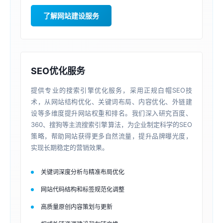
了解网站建设服务
SEO优化服务
提供专业的搜索引擎优化服务，采用正规白帽SEO技
术，从网站结构优化、关键词布局、内容优化、外链建
设等多维度提升网站权重和排名。我们深入研究百度、
360、搜狗等主流搜索引擎算法，为企业制定科学的SEO
策略，帮助网站获得更多自然流量，提升品牌曝光度，
实现长期稳定的营销效果。
关键词深度分析与精准布局优化
网站代码结构和标签规范化调整
高质量原创内容策划与更新