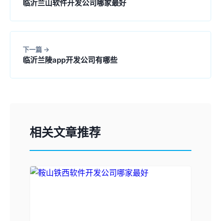
临沂兰山软件开发公司哪家最好
下一篇
临沂兰陵app开发公司有哪些
相关文章推荐