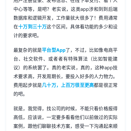
用户注册登录、发布信息、在线下单支付、看个人
中心等等，是吧？老实说，这类app涉和到到后端
数据库和逻辑开发，工作量就大很多了！费用通常
在
十万到三十万
这个区间，具体看功能的多少和设
计的要求吧。
最复杂的就是
平台型App
了，不过，比如像电商平
台、社交软件、或者者有特殊算法（比如智能建
议）的系统罢了。真的老实说，真的，这种app技
术要求高，开发周期长，要投入好多的人力物力。
费用起步就是
几十万，上百万很至更高
都是很正常
的吧。
就是，我觉得，找公司的时候，不能只看价格报得
高低，应该说，一定要多看看他们以前做过的实际
案例，跟他们聊聊技术方案，感受一下沟通起来顺