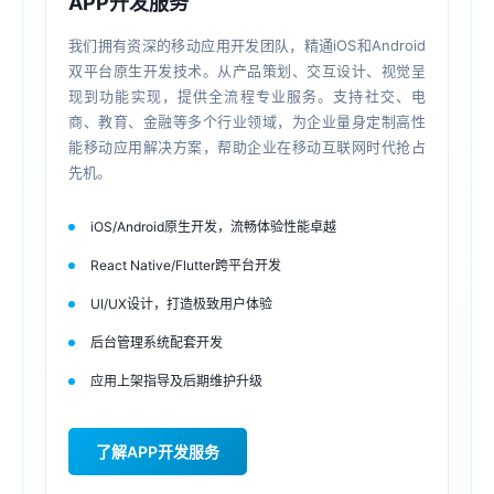
APP开发服务
我们拥有资深的移动应用开发团队，精通iOS和Android
双平台原生开发技术。从产品策划、交互设计、视觉呈
现到功能实现，提供全流程专业服务。支持社交、电
商、教育、金融等多个行业领域，为企业量身定制高性
能移动应用解决方案，帮助企业在移动互联网时代抢占
先机。
iOS/Android原生开发，流畅体验性能卓越
React Native/Flutter跨平台开发
UI/UX设计，打造极致用户体验
后台管理系统配套开发
应用上架指导及后期维护升级
了解APP开发服务