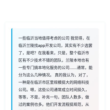
一些临沂当地值得考虑的公司 我觉得，在
临沂兰陵找app开发公司，其实有不少选罢
了，是吧？在我看来，只是，整个临沂市
区有不少技术不错的团队，兰陵本地也有
一些专门搞本地化服务的公司......通常，能
分为这么几种情况。 真的我认为，对了，
一种是在临沂市区里规模挺大的网络科技
公司。嗯，这些公司通常成立时间挺久，
等等，不是，补充一句，团队人数多，做
过的案例也多。他们开发流程挺规范，从