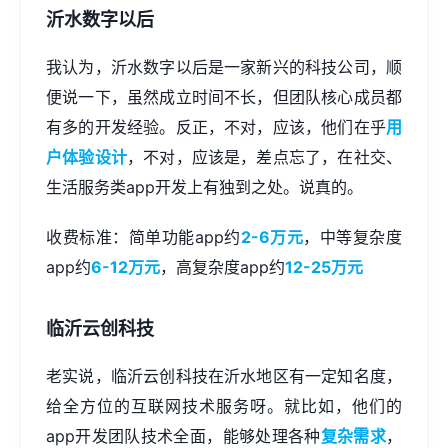
沂水数字以后
我认为，沂水数字以后是一家新兴的科技公司，顺
便说一下，虽然成立时间不长，但团队核心成员都
有多的开发经验。反正，不对，应该，他们在乎
用
户体验设计
，不对，应该是，差点忘了，在社交、
生活服务类app开发上有独到之处。说真的。
收费标准：简单功能app约
2-6万元
，中等复杂度
app约
6-12万元
，高复杂度app约
12-25万元
临沂云创科技
老实说，临沂云创科技在沂水地区有一定知名度，
给全方位的互联网技术服务呀。就比如，他们的
app开发团队技术全面，能够处理各种
复杂需求
，