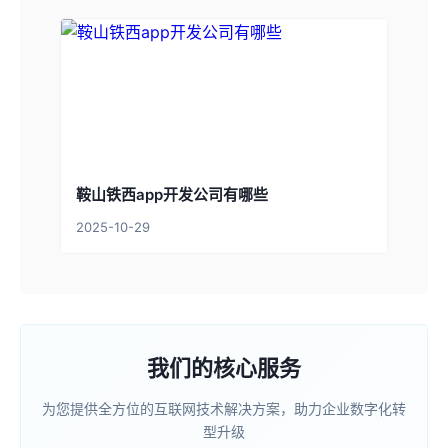
鞍山铁西app开发公司有哪些
2025-10-29
我们的核心服务
为您提供全方位的互联网技术解决方案，助力企业数字化转
型升级