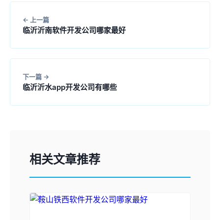
上一篇
临沂沂南软件开发公司哪家最好
下一篇
临沂沂水app开发公司有哪些
相关文章推荐