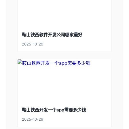
鞍山铁西软件开发公司哪家最好
2025-10-29
鞍山铁西开发一个app需要多少钱
2025-10-29