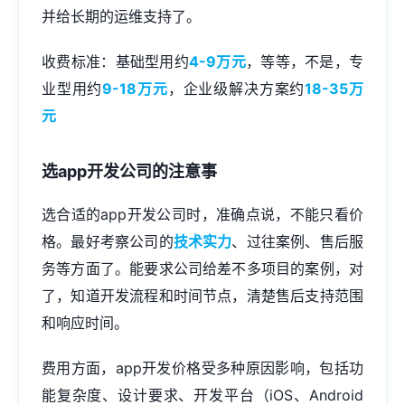
并给长期的运维支持了。
收费标准：基础型用约
4-9万元
，等等，不是，专
业型用约
9-18万元
，企业级解决方案约
18-35万
元
选app开发公司的注意事
选合适的app开发公司时，准确点说，不能只看价
格。最好考察公司的
技术实力
、过往案例、售后服
务等方面了。能要求公司给差不多项目的案例，对
了，知道开发流程和时间节点，清楚售后支持范围
和响应时间。
费用方面，app开发价格受多种原因影响，包括功
能复杂度、设计要求、开发平台（iOS、Android