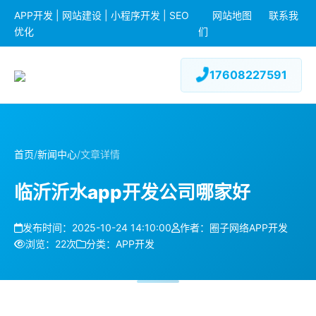
APP开发 | 网站建设 | 小程序开发 | SEO
网站地图
联系我
优化
们
17608227591
首页
/
新闻中心
/
文章详情
临沂沂水app开发公司哪家好
发布时间：2025-10-24 14:10:00
作者：圈子网络APP开发
浏览：22次
分类：APP开发