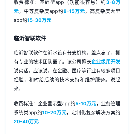
收费标准：基础型app（功能很容易）约
3-8万
元
，中等复杂度app约
8-15万元
，高复杂度大型
app约
15-30万元
临沂智联软件
临沂智联软件在沂水设有分支机构，差点忘了，拥
有专业的技术团队罢了。该公司擅长
企业级用开发
说实话，应该说，在金融、医疗等行业有较多项目
经验，和时给后续的技术支持和维护服务。说起
来。
收费标准：企业显示型app约
5-10万元
，业务管理
系统类app约
10-20万元
，定制化复杂解决方案约
20-40万元