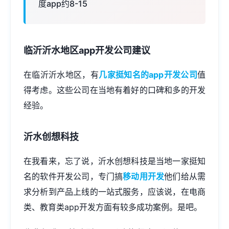
度app约8-15
临沂沂水地区
app开发公司
建议
在临沂沂水地区，有
几家挺知名的app开发公司
值
得考虑。这些公司在当地有着好的口碑和多的开发
经验。
沂水创想科技
在我看来，忘了说，沂水创想科技是当地一家挺知
名的软件开发公司，专门搞
移动用开发
他们给从需
求分析到产品上线的一站式服务，应该说，在电商
类、教育类app开发方面有较多成功案例。是吧。