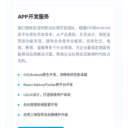
APP开发服务
我们拥有资深的移动应用开发团队，精通iOS和Android
双平台原生开发技术。从产品策划、交互设计、视觉呈
现到功能实现，提供全流程专业服务。支持社交、电
商、教育、金融等多个行业领域，为企业量身定制高性
能移动应用解决方案，帮助企业在移动互联网时代抢占
先机。
iOS/Android原生开发，流畅体验性能卓越
React Native/Flutter跨平台开发
UI/UX设计，打造极致用户体验
后台管理系统配套开发
应用上架指导及后期维护升级