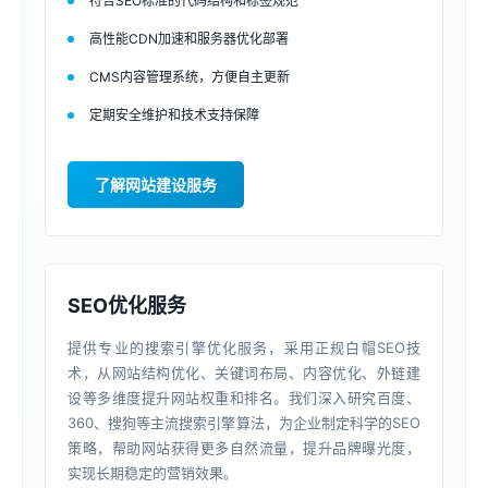
符合SEO标准的代码结构和标签规范
高性能CDN加速和服务器优化部署
CMS内容管理系统，方便自主更新
定期安全维护和技术支持保障
了解网站建设服务
SEO优化服务
提供专业的搜索引擎优化服务，采用正规白帽SEO技
术，从网站结构优化、关键词布局、内容优化、外链建
设等多维度提升网站权重和排名。我们深入研究百度、
360、搜狗等主流搜索引擎算法，为企业制定科学的SEO
策略，帮助网站获得更多自然流量，提升品牌曝光度，
实现长期稳定的营销效果。