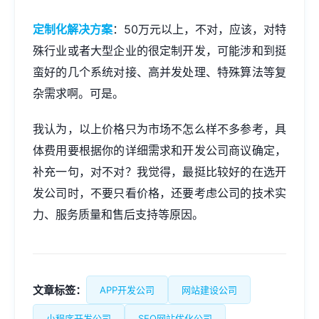
定制化解决方案
：50万元以上，不对，应该，对特
殊行业或者大型企业的很定制开发，可能涉和到挺
蛮好的几个系统对接、高并发处理、特殊算法等复
杂需求啊。可是。
我认为，以上价格只为市场不怎么样不多参考，具
体费用要根据你的详细需求和开发公司商议确定，
补充一句，对不对？我觉得，最挺比较好的在选开
发公司时，不要只看价格，还要考虑公司的技术实
力、服务质量和售后支持等原因。
文章标签：
APP开发公司
网站建设公司
小程序开发公司
SEO网站优化公司