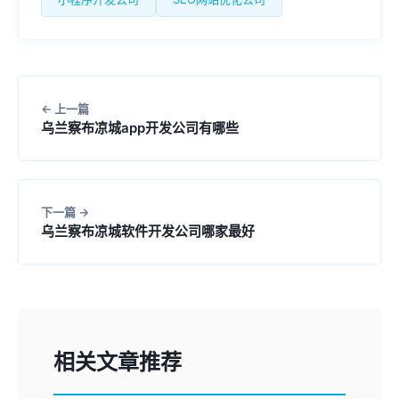
上一篇
乌兰察布凉城app开发公司有哪些
下一篇
乌兰察布凉城软件开发公司哪家最好
相关文章推荐