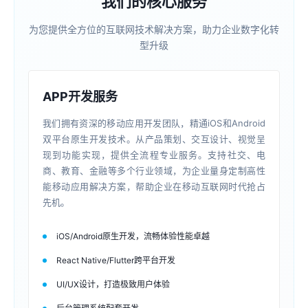
我们的核心服务
为您提供全方位的互联网技术解决方案，助力企业数字化转
型升级
APP开发服务
我们拥有资深的移动应用开发团队，精通iOS和Android
双平台原生开发技术。从产品策划、交互设计、视觉呈
现到功能实现，提供全流程专业服务。支持社交、电
商、教育、金融等多个行业领域，为企业量身定制高性
能移动应用解决方案，帮助企业在移动互联网时代抢占
先机。
iOS/Android原生开发，流畅体验性能卓越
React Native/Flutter跨平台开发
UI/UX设计，打造极致用户体验