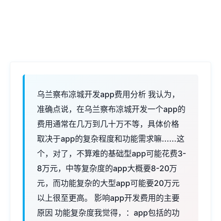
乌兰察布凉城开发app费用分析 我认为，
准确点说，在乌兰察布凉城开发一个app的
费用通常在几万到几十万不等，具体价格
取决于app的复杂程度和功能需求嘛......这
个，对了，不算难的基础型app可能花费3-
8万元，中等复杂度的app大概要8-20万
元，而功能复杂的大型app可能要20万元
以上很至更高。 影响app开发费用的主要
原因 功能复杂度我觉得，：app包括的功