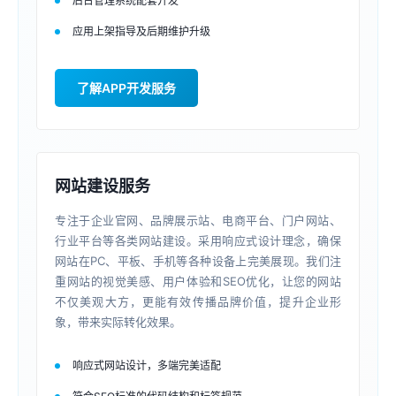
后台管理系统配套开发
应用上架指导及后期维护升级
了解APP开发服务
网站建设服务
专注于企业官网、品牌展示站、电商平台、门户网站、
行业平台等各类网站建设。采用响应式设计理念，确保
网站在PC、平板、手机等各种设备上完美展现。我们注
重网站的视觉美感、用户体验和SEO优化，让您的网站
不仅美观大方，更能有效传播品牌价值，提升企业形
象，带来实际转化效果。
响应式网站设计，多端完美适配