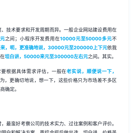
度、技术要求和开发周期而异。一般企业网站建设费用在
下元
之间；小程序开发费用在
10000元至50000多元
不
来，呃，更准确地说，30000元至200000上下元
依我
般在
坦白讲，50000来元至300000左右元
之间。其实。
常要根据具体需求评估，一般在
老实说，顺便说一下，
为，更确切地说，想一下，这些价格只为市场差不多区
协商确定。
时，最蛮好考察公司的技术实力、过往案例和客户评价。
的明白和解决方案，再综合挺后做出选。坦白讲，价格虽