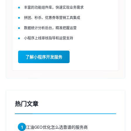
丰富的功能组件库，快速实现业务需求
拼团、秒杀、优惠券等营销工具集成
数据统计分析后台，精准把握运营
小程序上线审核指导和运营支持
了解小程序开发服务
热门文章
1
江油GEO优化怎么选靠谱的服务商