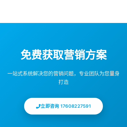
免费获取营销方案
一站式系统解决您的营销问题，专业团队为您量身
打造
立即咨询 17608227591