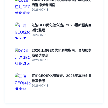
商选择参考指南
2026-07-13
江油GEO优化怎么选，2026最新服务商
对比整理
2026-07-13
2026江油GEO优化避坑指南，合规服务
商筛选要点
2026-07-13
江油GEO优化哪家好，2026年本地企业
推荐参考
2026-07-13