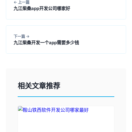
上一篇
九江柴桑app开发公司哪家好
下一篇
九江柴桑开发一个app需要多少钱
相关文章推荐