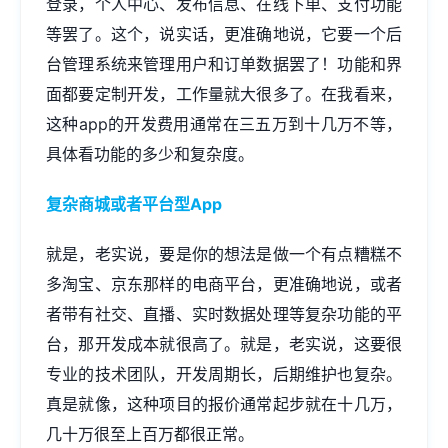
登录，个人中心、发布信息、在线下单、支付功能
等罢了。这个，说实话，更准确地说，它要一个后
台管理系统来管理用户和订单数据罢了！功能和界
面都要定制开发，工作量就大很多了。在我看来，
这种app的开发费用通常在三五万到十几万不等，
具体看功能的多少和复杂度。
复杂商城或者平台型App
就是，老实说，要是你的想法是做一个有点糟糕不
多淘宝、京东那样的电商平台，更准确地说，或者
者带有社交、直播、实时数据处理等复杂功能的平
台，那开发成本就很高了。就是，老实说，这要很
专业的技术团队，开发周期长，后期维护也复杂。
真是就像，这种项目的报价通常起步就在十几万，
几十万很至上百万都很正常。