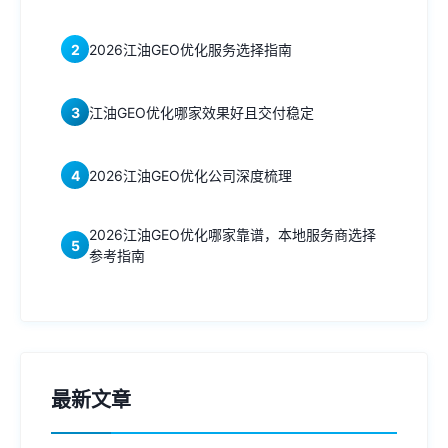
2
2026江油GEO优化服务选择指南
3
江油GEO优化哪家效果好且交付稳定
4
2026江油GEO优化公司深度梳理
2026江油GEO优化哪家靠谱，本地服务商选择
5
参考指南
最新文章