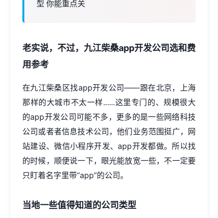
型 你能重点关
老实说，不过，九江柴桑
app开发公司
选和费
用参考
在九江柴桑区找app开发公司——跟在北京，上海
那样的大城市不太一样......这里专门的、规模很大
的app开发公司可能不多，更多的是一些网络科技
公司或者者信息技术公司，他们业务范围挺广，
网
站建设
、微信
小程序开发
、app开发都做。所以找
的时候，顺便说一下，眼光能放宽一些，不一定要
只盯着名字里带“app”的公司。
当地一些值得知道的公司类型