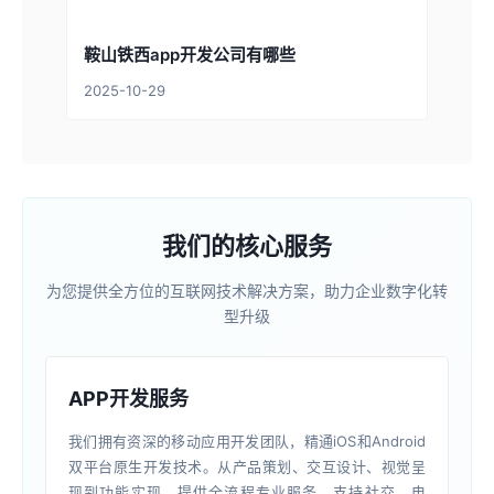
鞍山铁西app开发公司有哪些
2025-10-29
我们的核心服务
为您提供全方位的互联网技术解决方案，助力企业数字化转
型升级
APP开发服务
我们拥有资深的移动应用开发团队，精通iOS和Android
双平台原生开发技术。从产品策划、交互设计、视觉呈
现到功能实现，提供全流程专业服务。支持社交、电