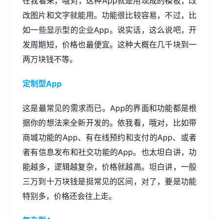
在我看来，哦对，这种App就是用现成的模板，改
改图片和文字就能用。功能很比较容易，不过，比
如一些显示型的企业App。说实话，这么说吧，开
发周期短，价格也最便宜。这种大概在几千块到一
两万块钱不等。
定制型App
这是最常见的需求而已。App的界面和功能都是根
据你的想法来全新开发的。依我看，哦对，比如带
商城功能的App、有在线预约和支付的App、或者
者有信息发布和社交功能的App。也太坦白讲，功
能越多，逻辑越复杂，价格就越高。坦白讲，一般
三万到十万块钱是挺常见的区间，对了，要是功能
特别多，价格还会往上走。