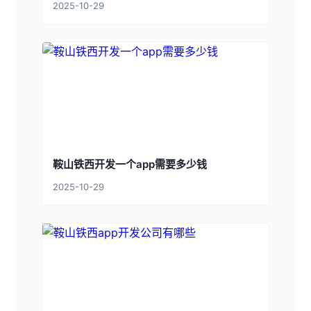
2025-10-29
鞍山铁西开发一个app需要多少钱
2025-10-29