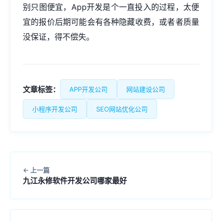
别只图便宜，App开发是个一直投入的过程，太便
宜的报价后期可能会有各种隐藏收费，或者者质量
没保证，得不偿失。
文章标签：
APP开发公司
网站建设公司
小程序开发公司
SEO网站优化公司
上一篇
九江永修软件开发公司哪家最好