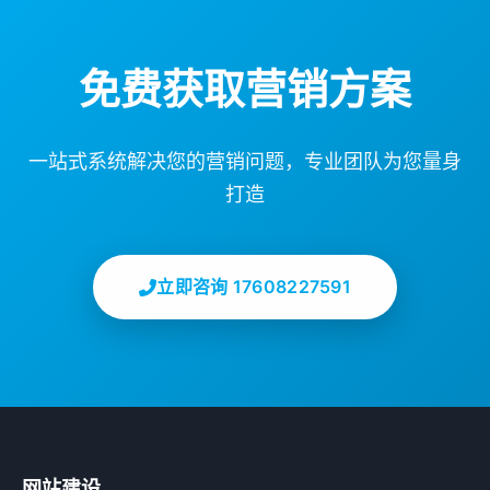
免费获取营销方案
一站式系统解决您的营销问题，专业团队为您量身
打造
立即咨询 17608227591
网站建设