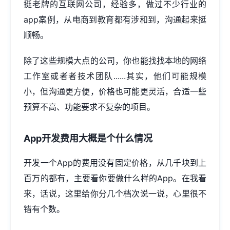
挺老牌的互联网公司，经验多，做过不少行业的
app案例，从电商到教育都有涉和到，沟通起来挺
顺畅。
除了这些规模大点的公司，你也能找找本地的网络
工作室或者者技术团队......其实，他们可能规模
小，但沟通更方便，价格也可能更灵活，合适一些
预算不高、功能要求不复杂的项目。
App开发费用大概是个什么情况
开发一个App的费用没有固定价格，从几千块到上
百万的都有，主要看你要做什么样的App。在我看
来，话说，这里给你分几个档次说一说，心里很不
错有个数。