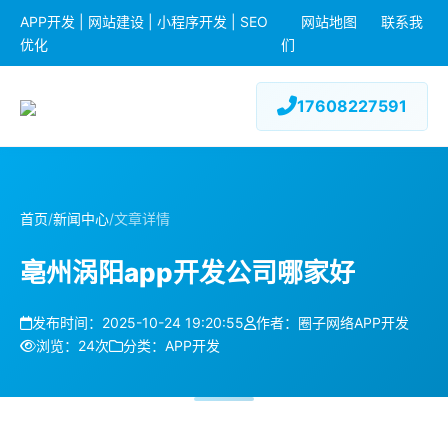
APP开发 | 网站建设 | 小程序开发 | SEO
网站地图
联系我
优化
们
17608227591
首页
/
新闻中心
/
文章详情
亳州涡阳app开发公司哪家好
发布时间：2025-10-24 19:20:55
作者：圈子网络APP开发
浏览：24次
分类：APP开发