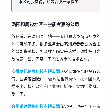
限公司我觉得，也是合肥一家挺老
涡阳和周边地区一些能考察的公司
依我看，在涡阳县当地——专门做大型
App开发
的
公司可能不多，很多业务会由亳州或者者省城合肥
的公司来承接，怎么样？确实是这样，你能把目光
放得宽一些，考察一下周边城市的技术团队。
安徽龙讯信息科技有限公司
这家公司在合肥挺有名
气，业务范围挺广，
做网站
也做app，技术团队规
模不小，接的政府和企业项目挺多，实力挺稳呀。
想一下。
合肥迅达网络科技有限公司
我觉得，也是合肥一家