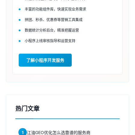
丰富的功能组件库，快速实现业务需求
拼团、秒杀、优惠券等营销工具集成
数据统计分析后台，精准把握运营
小程序上线审核指导和运营支持
了解小程序开发服务
热门文章
1
江油GEO优化怎么选靠谱的服务商