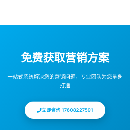
免费获取营销方案
一站式系统解决您的营销问题，专业团队为您量身
打造
立即咨询 17608227591