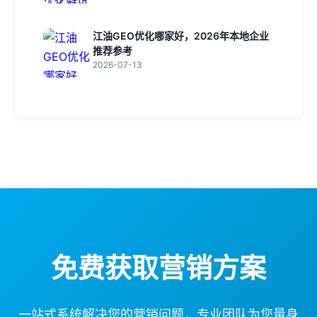
江油GEO优化哪家好，2026年本地企业
推荐参考
2026-07-13
免费获取营销方案
一站式系统解决您的营销问题，专业团队为您量身