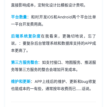
直接影响成本，定制化设计比模板设计贵呗。
平台数量
：和时开发iOS和Android两个平台比单
一平台开发费用高。
后端系统复杂度
在我看来，更确切地说，忘了
说，：要复杂后台管理系统和数据库支持的APP成
本更高了。
第三方服务整合
：如支付接口、地图服务、推送服
务等第三方服务的整合会增加开发成本。
维护和更新
：APP上线后的维护、更新和bug修复
也是成本的一有些，通常按年收费而已......话说。