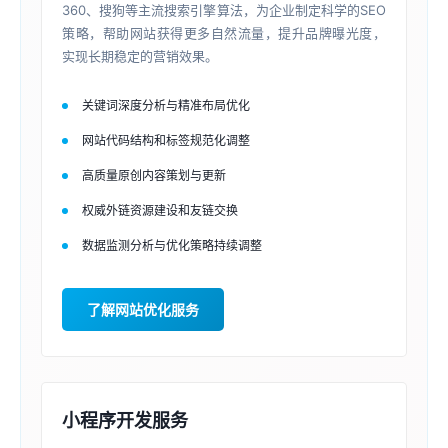
360、搜狗等主流搜索引擎算法，为企业制定科学的SEO
策略，帮助网站获得更多自然流量，提升品牌曝光度，
实现长期稳定的营销效果。
关键词深度分析与精准布局优化
网站代码结构和标签规范化调整
高质量原创内容策划与更新
权威外链资源建设和友链交换
数据监测分析与优化策略持续调整
了解网站优化服务
小程序开发服务