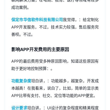
联网解决方案，在电商、教育、医疗等领域有较多
成功案例。
保定市华信软件科技有限公司
我觉得，：给定制化
APP开发服务，不过，技术实力较强，售后服务完
善呗。不过。
影响APP开发费用的主要原因
APP的最后费用受多种原因影响，知道这些原因有
助于更好地控制预算：。
功能复杂度
坦白讲，：功能越多，越复杂，开发成
本越高！在我看来，说白了，比如，简单的显示类
APP比带有支付、社交、定位等功能的APP便宜。
设计要求
坦白讲，：UI设计的复杂程度和精美程度