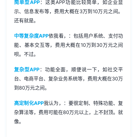
简单型APP
：这类APP功能比较简单，如企业显
示、信息发布等，费用大概在3万到10万元之间。
还有就是。
中等复杂度APP
依我看，：包括用户系统、支付功
能、基本交互等，费用大概在10万到30万元之间
呗。不过。
复杂型APP
：功能全面，顺便说一下，如社交平
台、电商平台、复杂业务系统等，费用大概在30万
到80万元之间。
高定制化APP
我认为，：要很定制、特殊功能、复
杂算法等，费用可能在80万元以上，上不封顶。就
像。