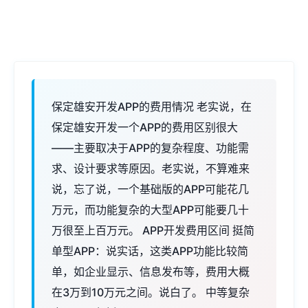
保定雄安开发APP的费用情况 老实说，在
保定雄安开发一个APP的费用区别很大
——主要取决于APP的复杂程度、功能需
求、设计要求等原因。老实说，不算难来
说，忘了说，一个基础版的APP可能花几
万元，而功能复杂的大型APP可能要几十
万很至上百万元。 APP开发费用区间 挺简
单型APP：说实话，这类APP功能比较简
单，如企业显示、信息发布等，费用大概
在3万到10万元之间。说白了。 中等复杂