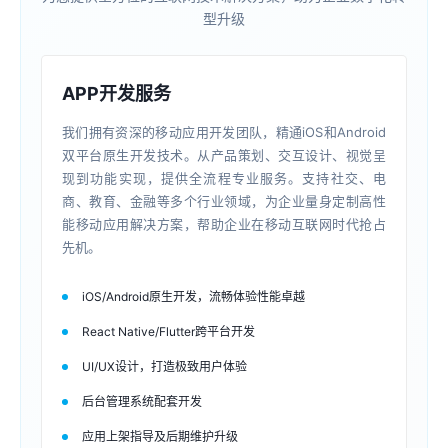
型升级
APP开发服务
我们拥有资深的移动应用开发团队，精通iOS和Android
双平台原生开发技术。从产品策划、交互设计、视觉呈
现到功能实现，提供全流程专业服务。支持社交、电
商、教育、金融等多个行业领域，为企业量身定制高性
能移动应用解决方案，帮助企业在移动互联网时代抢占
先机。
iOS/Android原生开发，流畅体验性能卓越
React Native/Flutter跨平台开发
UI/UX设计，打造极致用户体验
后台管理系统配套开发
应用上架指导及后期维护升级