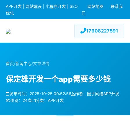
APP开发 | 网站建设 | 小程序开发 | SEO
网站地图
联系我
优化
们
17608227591
首页
/
新闻中心
/
文章详情
保定雄开发一个app需要多少钱
发布时间：2025-10-25 00:52:56
作者：圈子网络APP开发
浏览：24次
分类：APP开发