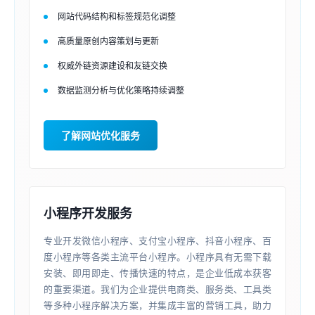
网站代码结构和标签规范化调整
高质量原创内容策划与更新
权威外链资源建设和友链交换
数据监测分析与优化策略持续调整
了解网站优化服务
小程序开发服务
专业开发微信小程序、支付宝小程序、抖音小程序、百
度小程序等各类主流平台小程序。小程序具有无需下载
安装、即用即走、传播快速的特点，是企业低成本获客
的重要渠道。我们为企业提供电商类、服务类、工具类
等多种小程序解决方案，并集成丰富的营销工具，助力