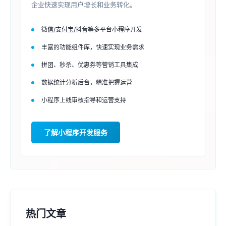
企业快速实现用户增长和业务转化。
微信/支付宝/抖音等多平台小程序开发
丰富的功能组件库，快速实现业务需求
拼团、秒杀、优惠券等营销工具集成
数据统计分析后台，精准把握运营
小程序上线审核指导和运营支持
了解小程序开发服务
热门文章