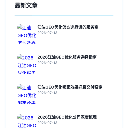
最新文章
江油GEO优化怎么选靠谱的服务商
2026-07-13
2026江油GEO优化服务选择指南
2026-07-13
江油GEO优化哪家效果好且交付稳定
2026-07-13
2026江油GEO优化公司深度梳理
2026-07-13