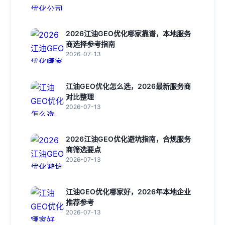
2026江油GEO优化哪家靠谱，本地服务
商选择参考指南
2026-07-13
江油GEO优化怎么选，2026最新服务商
对比整理
2026-07-13
2026江油GEO优化避坑指南，合规服务
商筛选要点
2026-07-13
江油GEO优化哪家好，2026年本地企业
推荐参考
2026-07-13