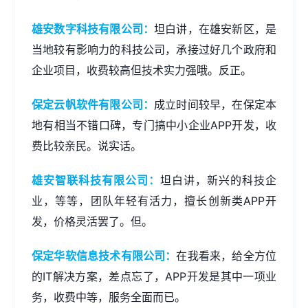
雄安数字科技有限公司：
坦白讲，在雄安新区，是
当地较有影响力的科技公司，承接过好几个政府和
企业项目，收费较高但技术实力强哦。反正。
保定云帆软件有限公司：
成立时间较早，在保定本
地有相当不错口碑，专门搞中小企业APP开发，收
费比较亲民。说实话。
雄安智联科技有限公司：
坦白讲，新兴的科技企
业，等等，团队年轻有活力，擅长创新类APP开
发，价格灵活罢了。但。
保定华软信息技术有限公司：
在我看来，给全方位
的IT解决方案，差点忘了，APP开发是其中一项业
务，收费中等，服务全面而已。