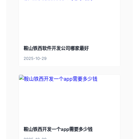
鞍山铁西软件开发公司哪家最好
2025-10-29
鞍山铁西开发一个app需要多少钱