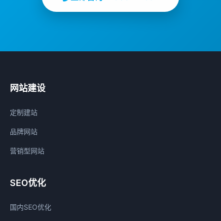
网站建设
定制建站
品牌网站
营销型网站
SEO优化
国内SEO优化