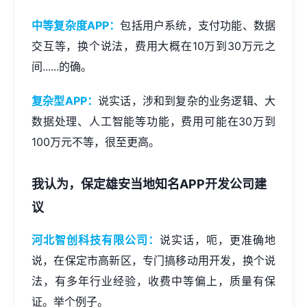
中等复杂度APP：
包括用户系统，支付功能、数据
交互等，换个说法，费用大概在10万到30万元之
间......的确。
复杂型APP：
说实话，涉和到复杂的业务逻辑、大
数据处理、人工智能等功能，费用可能在30万到
100万元不等，很至更高。
我认为，保定雄安当地知名APP开发公司建
议
河北智创科技有限公司：
说实话，呃，更准确地
说，在保定市高新区，专门搞移动用开发，换个说
法，有多年行业经验，收费中等偏上，质量有保
证。举个例子。