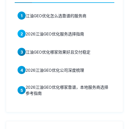
1
江油GEO优化怎么选靠谱的服务商
2
2026江油GEO优化服务选择指南
3
江油GEO优化哪家效果好且交付稳定
4
2026江油GEO优化公司深度梳理
2026江油GEO优化哪家靠谱，本地服务商选择
5
参考指南