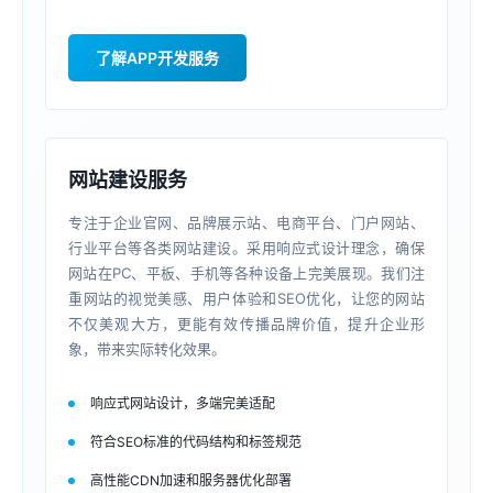
了解APP开发服务
网站建设服务
专注于企业官网、品牌展示站、电商平台、门户网站、
行业平台等各类网站建设。采用响应式设计理念，确保
网站在PC、平板、手机等各种设备上完美展现。我们注
重网站的视觉美感、用户体验和SEO优化，让您的网站
不仅美观大方，更能有效传播品牌价值，提升企业形
象，带来实际转化效果。
响应式网站设计，多端完美适配
符合SEO标准的代码结构和标签规范
高性能CDN加速和服务器优化部署