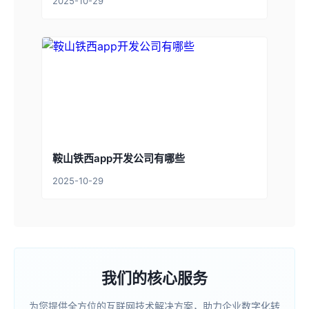
2025-10-29
鞍山铁西app开发公司有哪些
2025-10-29
我们的核心服务
为您提供全方位的互联网技术解决方案，助力企业数字化转