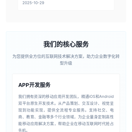
2025-10-29
我们的核心服务
为您提供全方位的互联网技术解决方案，助力企业数字化转
型升级
APP开发服务
我们拥有资深的移动应用开发团队，精通iOS和Android
双平台原生开发技术。从产品策划、交互设计、视觉呈
现到功能实现，提供全流程专业服务。支持社交、电
商、教育、金融等多个行业领域，为企业量身定制高性
能移动应用解决方案，帮助企业在移动互联网时代抢占
先机。