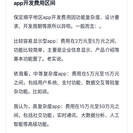
app开发费用区间
保定顺平地区app开发费用因功能复杂度、设计要
求、开发周期等原所以异呗。一般而言：。
比较容易显示型app：费用在2万元至5万元之间，
功能比较简单，主要是企业信息显示、产品介绍等
基本功能罢了。老实说。
依我看，中等复杂度app：费用在5万元至15万元
之间，包括用户系统、支付功能、数据交互等较复
杂功能。比如说。
我认为，高复杂度app：费用在15万元至50万元之
间，包括社交功能，实时通讯、大数据分析、人工
智能等高级功能。