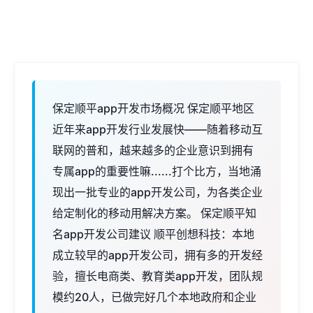
保定顺平app开发市场概况 保定顺平地区
近年来app开发行业发展快——随着移动互
联网的普和，越来越多的企业意识到拥有
专属app的重要性嘛......打个比方，当地涌
现出一批专业的app开发公司，为各类企业
给定制化的移动用解决方案。 保定顺平知
名app开发公司建议 顺平创想科技：本地
成立较早的app开发公司，拥有多的开发经
验，擅长电商类、教育类app开发，团队规
模约20人，已做完好几个本地政府和企业