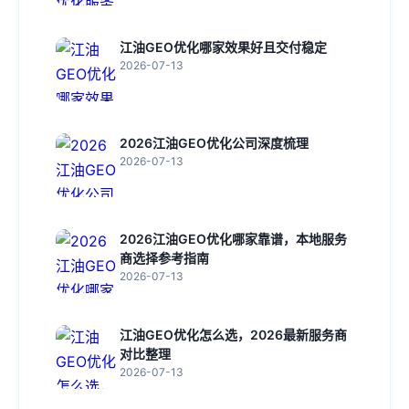
江油GEO优化哪家效果好且交付稳定
2026-07-13
2026江油GEO优化公司深度梳理
2026-07-13
2026江油GEO优化哪家靠谱，本地服务
商选择参考指南
2026-07-13
江油GEO优化怎么选，2026最新服务商
对比整理
2026-07-13