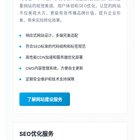
重网站的视觉美感、用户体验和SEO优化，让您的网站
不仅美观大方，更能有效传播品牌价值，提升企业形
象，带来实际转化效果。
响应式网站设计，多端完美适配
符合SEO标准的代码结构和标签规范
高性能CDN加速和服务器优化部署
CMS内容管理系统，方便自主更新
定期安全维护和技术支持保障
了解网站建设服务
SEO优化服务