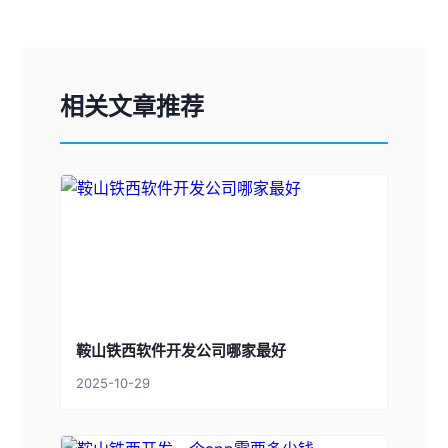
相关文章推荐
鞍山铁西软件开发公司哪家最好
2025-10-29