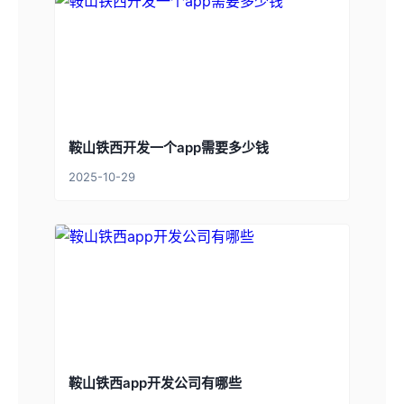
鞍山铁西开发一个app需要多少钱
2025-10-29
鞍山铁西app开发公司有哪些