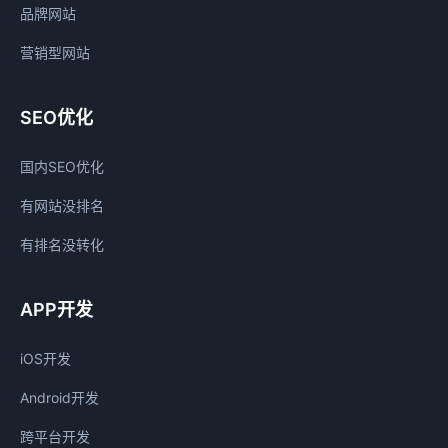
品牌网站
营销型网站
SEO优化
国内SEO优化
有网站没排名
有排名没转化
APP开发
iOS开发
Android开发
跨平台开发