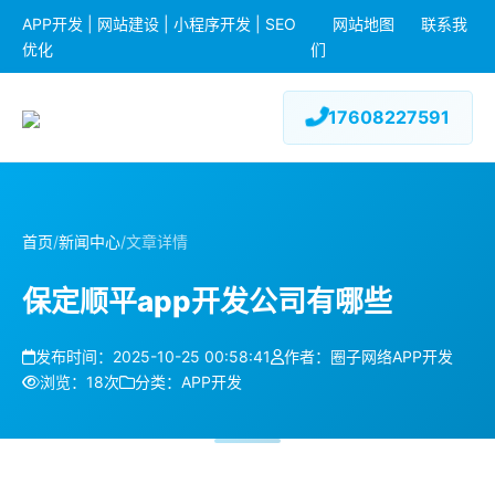
APP开发 | 网站建设 | 小程序开发 | SEO
网站地图
联系我
优化
们
17608227591
首页
/
新闻中心
/
文章详情
保定顺平app开发公司有哪些
发布时间：2025-10-25 00:58:41
作者：圈子网络APP开发
浏览：18次
分类：APP开发