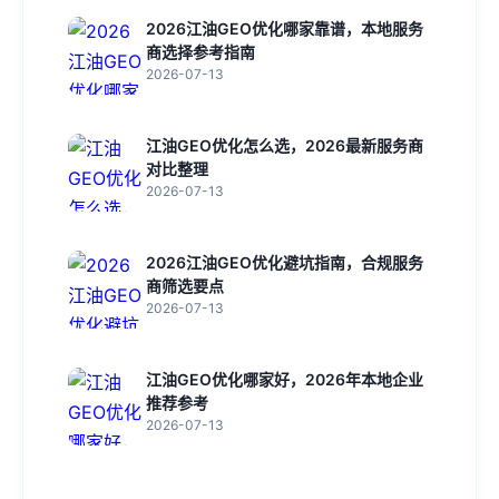
2026江油GEO优化哪家靠谱，本地服务
商选择参考指南
2026-07-13
江油GEO优化怎么选，2026最新服务商
对比整理
2026-07-13
2026江油GEO优化避坑指南，合规服务
商筛选要点
2026-07-13
江油GEO优化哪家好，2026年本地企业
推荐参考
2026-07-13