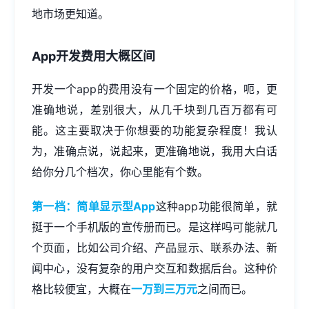
地市场更知道。
App开发
费用大概区间
开发一个app的费用没有一个固定的价格，呃，更
准确地说，差别很大，从几千块到几百万都有可
能。这主要取决于你想要的功能复杂程度！我认
为，准确点说，说起来，更准确地说，我用大白话
给你分几个档次，你心里能有个数。
第一档：简单显示型App
这种app功能很简单，就
挺于一个手机版的宣传册而已。是这样吗可能就几
个页面，比如公司介绍、产品显示、联系办法、新
闻中心，没有复杂的用户交互和数据后台。这种价
格比较便宜，大概在
一万到三万元
之间而已。