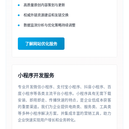
高质量原创内容策划与更新
权威外链资源建设和友链交换
数据监测分析与优化策略持续调整
了解网站优化服务
小程序开发服务
专业开发微信小程序、支付宝小程序、抖音小程序、百
度小程序等各类主流平台小程序。小程序具有无需下载
安装、即用即走、传播快速的特点，是企业低成本获客
的重要渠道。我们为企业提供电商类、服务类、工具类
等多种小程序解决方案，并集成丰富的营销工具，助力
企业快速实现用户增长和业务转化。