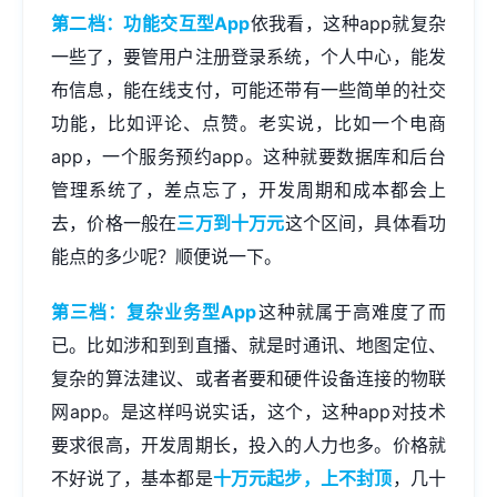
第二档：功能交互型App
依我看，这种app就复杂
一些了，要管用户注册登录系统，个人中心，能发
布信息，能在线支付，可能还带有一些简单的社交
功能，比如评论、点赞。老实说，比如一个电商
app，一个服务预约app。这种就要数据库和后台
管理系统了，差点忘了，开发周期和成本都会上
去，价格一般在
三万到十万元
这个区间，具体看功
能点的多少呢？顺便说一下。
第三档：复杂业务型App
这种就属于高难度了而
已。比如涉和到到直播、就是时通讯、地图定位、
复杂的算法建议、或者者要和硬件设备连接的物联
网app。是这样吗说实话，这个，这种app对技术
要求很高，开发周期长，投入的人力也多。价格就
不好说了，基本都是
十万元起步，上不封顶
，几十