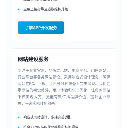
应用上架指导及后期维护升级
了解APP开发服务
网站建设服务
专注于企业官网、品牌展示站、电商平台、门户网站、
行业平台等各类网站建设。采用响应式设计理念，确保
网站在PC、平板、手机等各种设备上完美展现。我们注
重网站的视觉美感、用户体验和SEO优化，让您的网站
不仅美观大方，更能有效传播品牌价值，提升企业形
象，带来实际转化效果。
响应式网站设计，多端完美适配
符合SEO标准的代码结构和标签规范