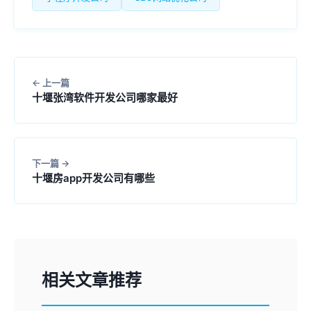
上一篇
十堰张湾软件开发公司哪家最好
下一篇
十堰房app开发公司有哪些
相关文章推荐