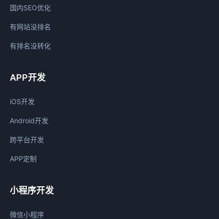
国内SEO优化
有网站没排名
有排名没转化
APP开发
iOS开发
Android开发
跨平台开发
APP定制
小程序开发
微信小程序