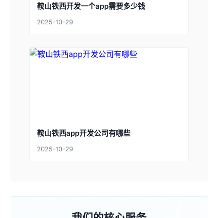
鞍山铁西开发一个app需要多少钱
2025-10-29
鞍山铁西app开发公司有哪些
2025-10-29
我们的核心服务