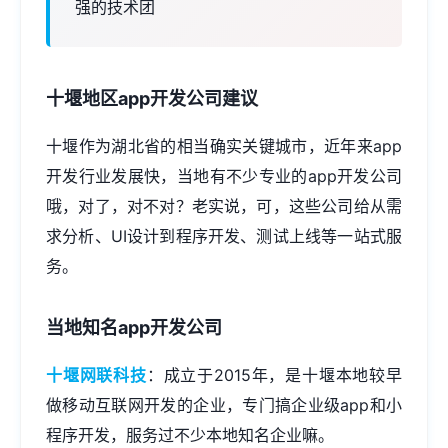
强的技术团
十堰地区
app开发公司
建议
十堰作为湖北省的相当确实关键城市，近年来app
开发行业发展快，当地有不少专业的app开发公司
哦，对了，对不对？老实说，可，这些公司给从需
求分析、UI设计到程序开发、测试上线等一站式服
务。
当地知名app开发公司
十堰网联科技
：成立于2015年，是十堰本地较早
做移动互联网开发的企业，专门搞企业级app和
小
程序开发
，服务过不少本地知名企业嘛。