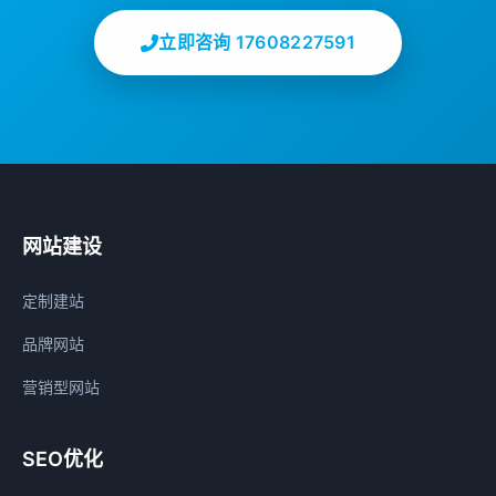
立即咨询 17608227591
网站建设
定制建站
品牌网站
营销型网站
SEO优化