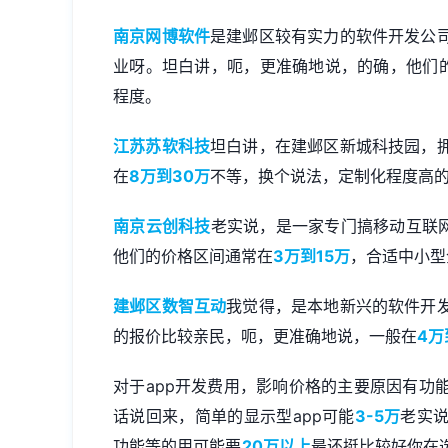
南京网博软件
是建邺区较有实力的软件开发公
业呀。坦白讲，呃，更准确地说，的确，他们的
程度。
江苏苏软科技
坦白讲，在建邺区新城科技园，
在
8万到30万
不等，换个说法，定制化程度高的项目
南京云创科技
老实说，是一家专门搞移动互联网
他们的价格区间通常在
3万到15万
，合适中小型
建邺区数智互动
我觉得，是本地新兴的软件开
的报价比较亲民，呃，更准确地说，一般在
4万
对于app开发费用，影响价格的主要原因有功
话说回来，简单的显示型app可能
3-5万
老实
功能等的用可能要
20万以上
最还挺比较好你在