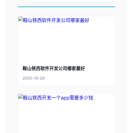
鞍山铁西软件开发公司哪家最好
2025-10-29