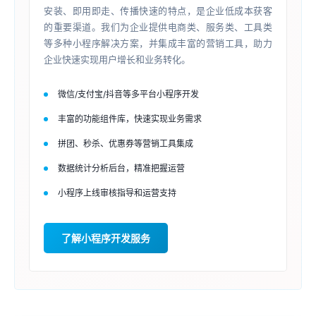
安装、即用即走、传播快速的特点，是企业低成本获客
的重要渠道。我们为企业提供电商类、服务类、工具类
等多种小程序解决方案，并集成丰富的营销工具，助力
企业快速实现用户增长和业务转化。
微信/支付宝/抖音等多平台小程序开发
丰富的功能组件库，快速实现业务需求
拼团、秒杀、优惠券等营销工具集成
数据统计分析后台，精准把握运营
小程序上线审核指导和运营支持
了解小程序开发服务