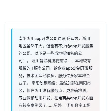
南阳淅川app开发公司建议 我认为，淅川
地区虽然不大，但也有不少给app开发服务
的公司。以下是一些当地挺知名的公
司：。 淅川智联科技我觉得，：本地较有
规模的IT服务公司，给企业app定制开发服
务，技术团队经验多，服务过多家本地企
业了。 南阳创想网络：虽然总部在南阳市
区，但在淅川设有服务点，更准确地说，
专业做移动用开发，在电商类app开发方面
有较多案例罢了......另外。 淅川数字工场