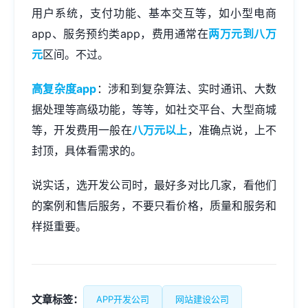
用户系统，支付功能、基本交互等，如小型电商
app、服务预约类app，费用通常在
两万元到八万
元
区间。不过。
高复杂度app
：涉和到复杂算法、实时通讯、大数
据处理等高级功能，等等，如社交平台、大型商城
等，开发费用一般在
八万元以上
，准确点说，上不
封顶，具体看需求的。
说实话，选开发公司时，最好多对比几家，看他们
的案例和售后服务，不要只看价格，质量和服务和
样挺重要。
文章标签：
APP开发公司
网站建设公司