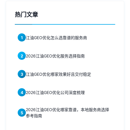
热门文章
1
江油GEO优化怎么选靠谱的服务商
2
2026江油GEO优化服务选择指南
3
江油GEO优化哪家效果好且交付稳定
4
2026江油GEO优化公司深度梳理
2026江油GEO优化哪家靠谱，本地服务商选择
5
参考指南