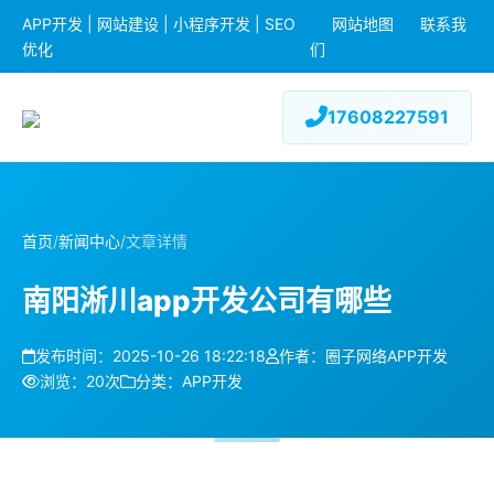
APP开发 | 网站建设 | 小程序开发 | SEO
网站地图
联系我
优化
们
17608227591
首页
/
新闻中心
/
文章详情
南阳淅川app开发公司有哪些
发布时间：2025-10-26 18:22:18
作者：圈子网络APP开发
浏览：20次
分类：APP开发