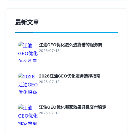
最新文章
江油GEO优化怎么选靠谱的服务商
2026-07-13
2026江油GEO优化服务选择指南
2026-07-13
江油GEO优化哪家效果好且交付稳定
2026-07-13