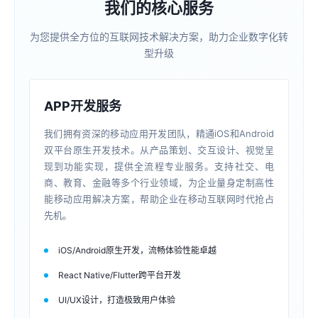
我们的核心服务
为您提供全方位的互联网技术解决方案，助力企业数字化转
型升级
APP开发服务
我们拥有资深的移动应用开发团队，精通iOS和Android
双平台原生开发技术。从产品策划、交互设计、视觉呈
现到功能实现，提供全流程专业服务。支持社交、电
商、教育、金融等多个行业领域，为企业量身定制高性
能移动应用解决方案，帮助企业在移动互联网时代抢占
先机。
iOS/Android原生开发，流畅体验性能卓越
React Native/Flutter跨平台开发
UI/UX设计，打造极致用户体验