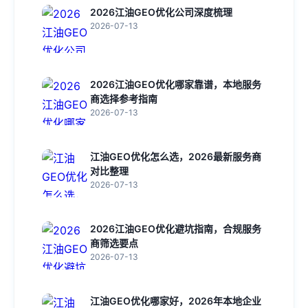
2026江油GEO优化公司深度梳理
2026-07-13
2026江油GEO优化哪家靠谱，本地服务
商选择参考指南
2026-07-13
江油GEO优化怎么选，2026最新服务商
对比整理
2026-07-13
2026江油GEO优化避坑指南，合规服务
商筛选要点
2026-07-13
江油GEO优化哪家好，2026年本地企业