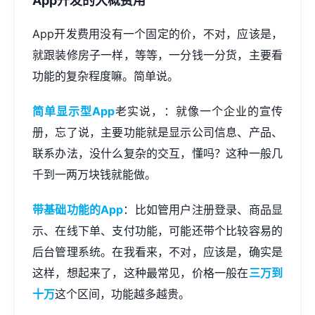
App开发的大概费用
App开发费用没有一个固定的价，不对，应该是，
就跟装修房子一样，等等，一分钱一分货，主要看
功能的复杂程度嘛。简单说。
简单显示型App
老实说，：就像一个企业的宣传
册，忘了说，主要功能就是显示公司信息、产品、
联系办法，没什么复杂的交互，懂吗？这种一般几
千到一两万块钱就能做。
带基础功能的App
：比如管用户注册登录、商品显
示、在线下单、支付功能，可能还带个比较容易的
后台管理系统。在我看来，不对，应该是，确实是
这样，想起来了，这种最常见，价格一般在
三万到
十万
这个区间，功能越多越贵。