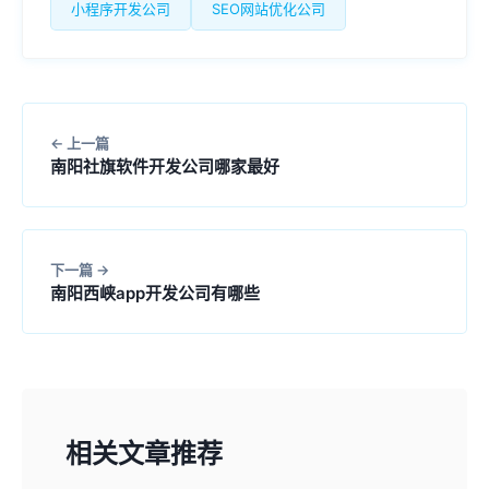
小程序开发公司
SEO网站优化公司
上一篇
南阳社旗软件开发公司哪家最好
下一篇
南阳西峡app开发公司有哪些
相关文章推荐