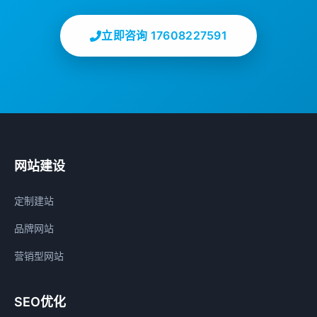
立即咨询 17608227591
网站建设
定制建站
品牌网站
营销型网站
SEO优化