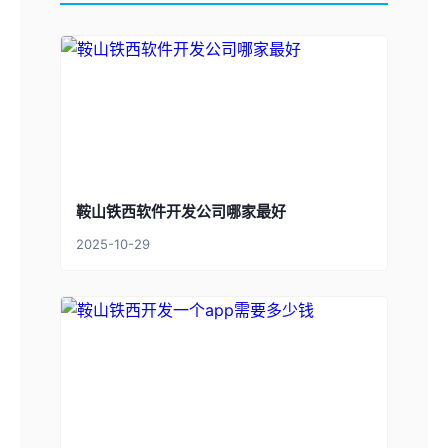
鞍山铁西软件开发公司哪家最好
2025-10-29