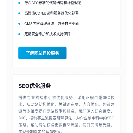
符合SEO标准的代码结构和标签规范
高性能CDN加速和服务器优化部署
CMS内容管理系统，方便自主更新
定期安全维护和技术支持保障
了解网站建设服务
SEO优化服务
提供专业的搜索引擎优化服务，采用正规白帽SEO技
术，从网站结构优化、关键词布局、内容优化、外链建
设等多维度提升网站权重和排名。我们深入研究百度、
360、搜狗等主流搜索引擎算法，为企业制定科学的SEO
策略，帮助网站获得更多自然流量，提升品牌曝光度，
实现长期稳定的营销效果。