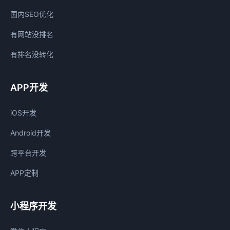
国内SEO优化
有网站没排名
有排名没转化
APP开发
iOS开发
Android开发
跨平台开发
APP定制
小程序开发