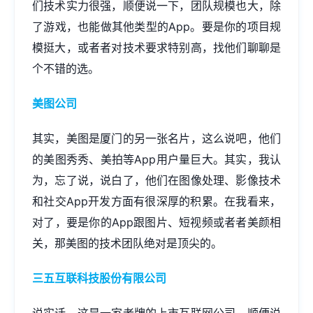
们技术实力很强，顺便说一下，团队规模也大，除
了游戏，也能做其他类型的App。要是你的项目规
模挺大，或者者对技术要求特别高，找他们聊聊是
个不错的选。
美图公司
其实，美图是厦门的另一张名片，这么说吧，他们
的美图秀秀、美拍等App用户量巨大。其实，我认
为，忘了说，说白了，他们在图像处理、影像技术
和社交
App开发
方面有很深厚的积累。在我看来，
对了，要是你的App跟图片、短视频或者者美颜相
关，那美图的技术团队绝对是顶尖的。
三五互联科技股份有限公司