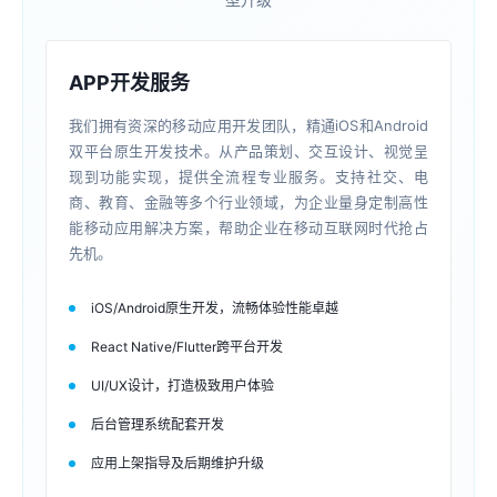
APP开发服务
我们拥有资深的移动应用开发团队，精通iOS和Android
双平台原生开发技术。从产品策划、交互设计、视觉呈
现到功能实现，提供全流程专业服务。支持社交、电
商、教育、金融等多个行业领域，为企业量身定制高性
能移动应用解决方案，帮助企业在移动互联网时代抢占
先机。
iOS/Android原生开发，流畅体验性能卓越
React Native/Flutter跨平台开发
UI/UX设计，打造极致用户体验
后台管理系统配套开发
应用上架指导及后期维护升级