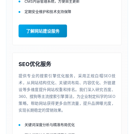
CMS内容管理系统，方便自主更新
定期安全维护和技术支持保障
了解网站建设服务
SEO优化服务
提供专业的搜索引擎优化服务，采用正规白帽SEO技
术，从网站结构优化、关键词布局、内容优化、外链建
设等多维度提升网站权重和排名。我们深入研究百度、
360、搜狗等主流搜索引擎算法，为企业制定科学的SEO
策略，帮助网站获得更多自然流量，提升品牌曝光度，
实现长期稳定的营销效果。
关键词深度分析与精准布局优化