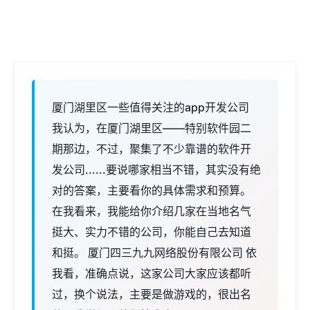
厦门湖里区一些值得关注的app开发公司
我认为，在厦门湖里区——特别软件园二
期那边，不过，聚集了不少靠谱的软件开
发公司......要说哪家相当不错，其实没有绝
对的答案，主要看你的具体需求和预算。
在我看来，我能给你介绍几家在当地名气
挺大、实力不错的公司，你能自己去知道
和挺。 厦门四三九九网络股份有限公司 依
我看，准确点说，这家公司大家应该都听
过，换个说法，主要是做游戏的，很出名