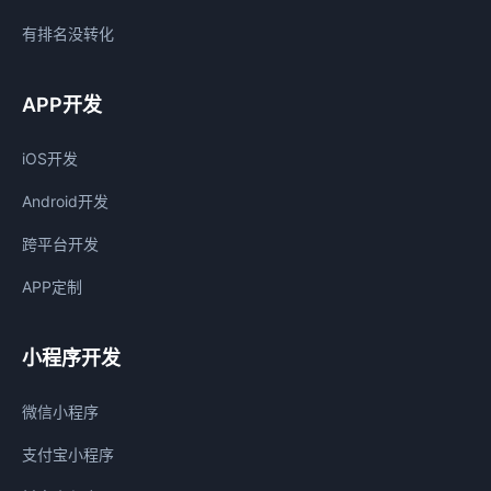
有排名没转化
APP开发
iOS开发
Android开发
跨平台开发
APP定制
小程序开发
微信小程序
支付宝小程序