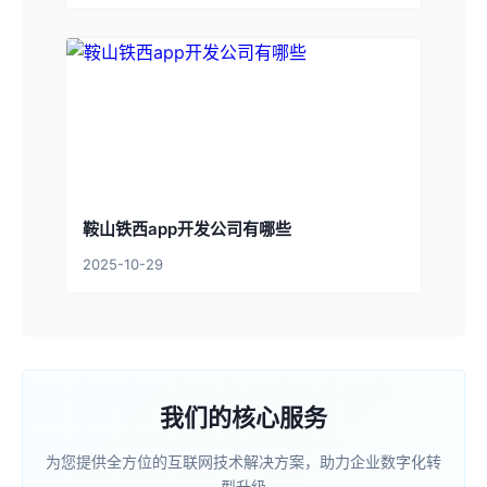
鞍山铁西app开发公司有哪些
2025-10-29
我们的核心服务
为您提供全方位的互联网技术解决方案，助力企业数字化转
型升级