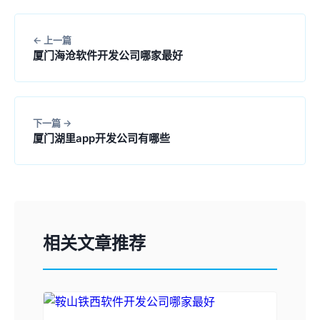
上一篇
厦门海沧软件开发公司哪家最好
下一篇
厦门湖里app开发公司有哪些
相关文章推荐