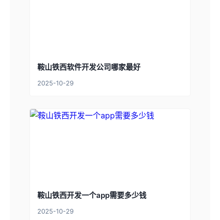
鞍山铁西软件开发公司哪家最好
2025-10-29
鞍山铁西开发一个app需要多少钱
2025-10-29