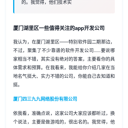
的。我觉得，他们技术实
厦门湖里区一些值得关注的
app开发公司
我认为，在厦门湖里区——特别软件园二期那边，
不过，聚集了不少靠谱的软件开发公司......要说哪
家相当不错，其实没有绝对的答案，主要看你的具
体需求和预算。在我看来，我能给你介绍几家在当
地名气挺大、实力不错的公司，你能自己去知道和
挺。
厦门四三九九网络股份有限公司
依我看，准确点说，这家公司大家应该都听过，换
个说法，主要是做游戏的，很出名的。我觉得，他