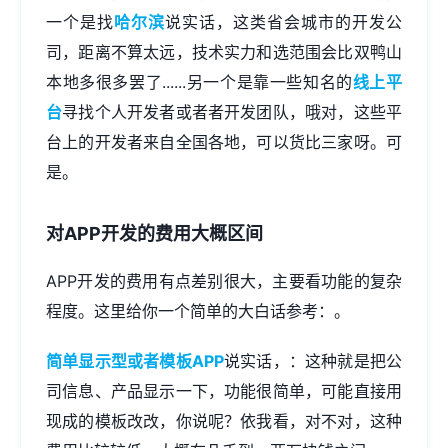
一个是找
哈尔滨
说实话，这类省会城市的开发公
司，距离不算太远，技术实力和选范围会比双鸭山
本地多很多罢了......另一个是靠一些知名的
线上平
台
寻找个人开发者或者者开发团队，哦对，这些平
台上的开发者来自全国各地，可以货比三家呀。可
是。
对APP开发的费用大概区间
APP开发的费用有点差别很大，主要看功能的复杂
程度。这里给你一个简单的大白话参考：。
简单显示型或者模板APP
说实话，：这种就是把公
司信息、产品显示一下，功能很简单，可能直接用
现成的模板改改，你说呢？依我看，对不对，这种