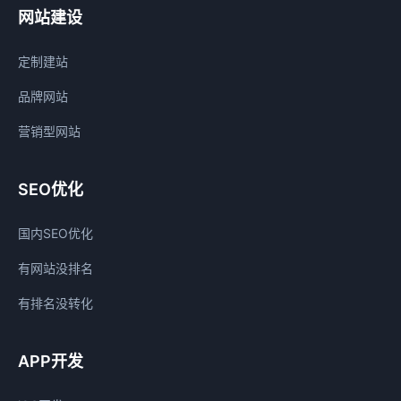
网站建设
定制建站
品牌网站
营销型网站
SEO优化
国内SEO优化
有网站没排名
有排名没转化
APP开发