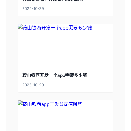
2025-10-29
鞍山铁西开发一个app需要多少钱
2025-10-29