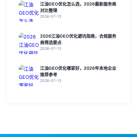
江油GEO优化怎么选，2026最新服务商
对比整理
2026-07-13
2026江油GEO优化避坑指南，合规服务
商筛选要点
2026-07-13
江油GEO优化哪家好，2026年本地企业
推荐参考
2026-07-13