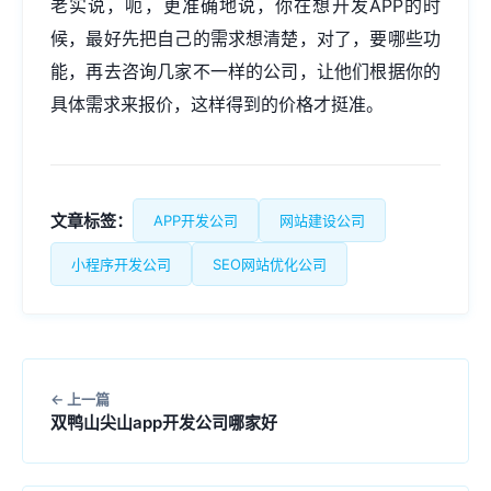
老实说，呃，更准确地说，你在想开发APP的时
候，最好先把自己的需求想清楚，对了，要哪些功
能，再去咨询几家不一样的公司，让他们根据你的
具体需求来报价，这样得到的价格才挺准。
文章标签：
APP开发公司
网站建设公司
小程序开发公司
SEO网站优化公司
上一篇
双鸭山尖山app开发公司哪家好