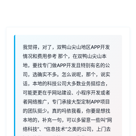
我觉得，对了，双鸭山尖山地区APP开发
情况和费用参考 那个，在双鸭山尖山本
地，要找专门做APP开发且特别有名的公
司，选确实不多。怎么说呢，那个，说实
话，本地的科技公司大多数业务挺综合，
可能更更在乎网站建设、小程序开发或者
者网络推广，专门承接大型定制APP项目
的团队挺少。真的吗依我看，你要是想找
本地的，补充一句，可以多留意一些叫“网
络科技”、“信息技术”之类的公司，上门去