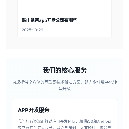
鞍山铁西app开发公司有哪些
2025-10-29
我们的核心服务
为您提供全方位的互联网技术解决方案，助力企业数字化转
型升级
APP开发服务
我们拥有资深的移动应用开发团队，精通iOS和Android
双平台原生开发技术。从产品策划、交互设计、视觉呈