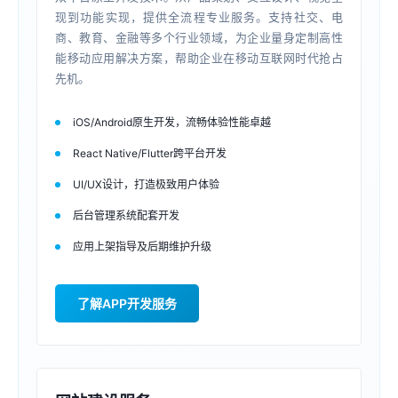
现到功能实现，提供全流程专业服务。支持社交、电
商、教育、金融等多个行业领域，为企业量身定制高性
能移动应用解决方案，帮助企业在移动互联网时代抢占
先机。
iOS/Android原生开发，流畅体验性能卓越
React Native/Flutter跨平台开发
UI/UX设计，打造极致用户体验
后台管理系统配套开发
应用上架指导及后期维护升级
了解APP开发服务