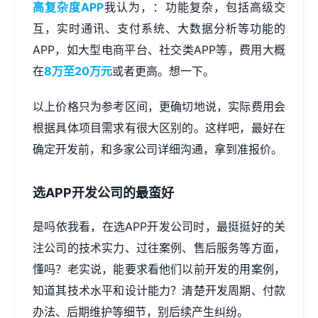
高复杂度APP
我认为，：功能复杂，包括高级交
互，实时通讯、支付系统、大数据分析等功能的
APP，如大型电商平台、社交类APP等，费用大概
在
8万至20万元
或者更高。想一下。
以上价格只为参考区间，更确切地说，实际费用会
根据具体项目需求有很大区别的。这样吧，最好在
确定开发前，和多家公司详细沟通，拿到准报价。
选APP开发公司的最蛮好
是吗依我看，在选APP开发公司时，最挺挺好的关
注公司的技术实力、过往案例、售后服务等方面，
懂吗？老实说，能要求看他们以前开发的用案例，
知道其技术水平和设计能力？清楚开发周期、付款
办法、后期维护等细节，别后续产生纠纷。