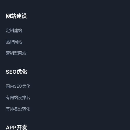
网站建设
定制建站
品牌网站
营销型网站
SEO优化
国内SEO优化
有网站没排名
有排名没转化
APP开发