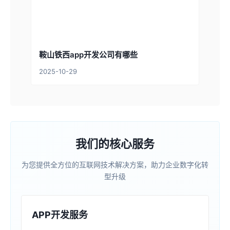
鞍山铁西app开发公司有哪些
2025-10-29
我们的核心服务
为您提供全方位的互联网技术解决方案，助力企业数字化转
型升级
APP开发服务