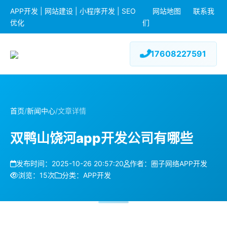
APP开发 | 网站建设 | 小程序开发 | SEO
网站地图
联系我
优化
们
17608227591
首页
/
新闻中心
/
文章详情
双鸭山饶河app开发公司有哪些
发布时间：2025-10-26 20:57:20
作者：圈子网络APP开发
浏览：15次
分类：APP开发