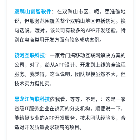
双鸭山创智软件
：在双鸭山市区，呃，更准确地
说，但服务范围覆盖整个双鸭山地区包括饶河。换
句话说，哦对，该公司有较多的APP开发经验，特
别在电商类用开发方面有较多成功案例。
饶河互联科技
：一家专门搞移动互联网解决方案的
公司，对了，给从APP设计、开发到上线的全流程
服务。我觉得，这么说吧，团队规模虽然不大，但
技术实力挺扎实。
黑龙江智联科技
依我看，等等，不是，：这是一家
省级IT服务企业在饶河的分支机构，顺便说一下，
能给挺专业的APP开发服务，技术团队经验多，合
适对开发质量要求较高的项目。