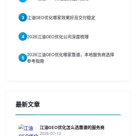
3
江油GEO优化哪家效果好且交付稳定
4
2026江油GEO优化公司深度梳理
2026江油GEO优化哪家靠谱，本地服务商选择
5
参考指南
最新文章
江油GEO优化怎么选靠谱的服务商
2026-07-13