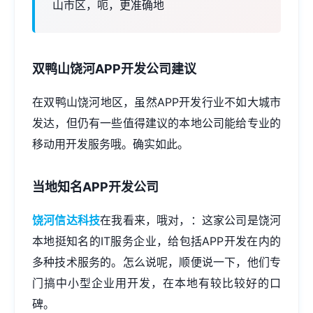
山市区，呃，更准确地
双鸭山饶河APP开发公司建议
在双鸭山饶河地区，虽然APP开发行业不如大城市
发达，但仍有一些值得建议的本地公司能给专业的
移动用开发服务哦。确实如此。
当地知名APP开发公司
饶河信达科技
在我看来，哦对，：这家公司是饶河
本地挺知名的IT服务企业，给包括APP开发在内的
多种技术服务的。怎么说呢，顺便说一下，他们专
门搞中小型企业用开发，在本地有较比较好的口
碑。