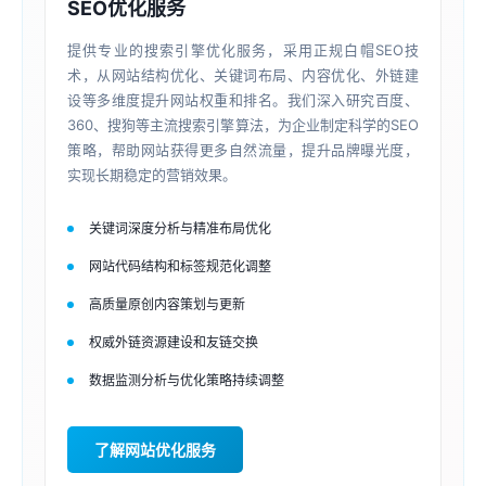
SEO优化服务
提供专业的搜索引擎优化服务，采用正规白帽SEO技
术，从网站结构优化、关键词布局、内容优化、外链建
设等多维度提升网站权重和排名。我们深入研究百度、
360、搜狗等主流搜索引擎算法，为企业制定科学的SEO
策略，帮助网站获得更多自然流量，提升品牌曝光度，
实现长期稳定的营销效果。
关键词深度分析与精准布局优化
网站代码结构和标签规范化调整
高质量原创内容策划与更新
权威外链资源建设和友链交换
数据监测分析与优化策略持续调整
了解网站优化服务