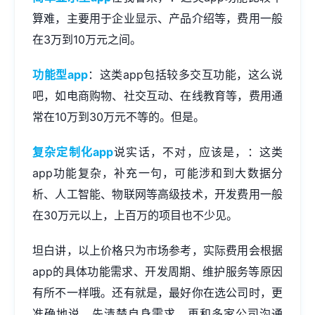
算难，主要用于企业显示、产品介绍等，费用一般
在3万到10万元之间。
功能型app
：这类app包括较多交互功能，这么说
吧，如电商购物、社交互动、在线教育等，费用通
常在10万到30万元不等的。但是。
复杂定制化app
说实话，不对，应该是，：这类
app功能复杂，补充一句，可能涉和到大数据分
析、人工智能、物联网等高级技术，开发费用一般
在30万元以上，上百万的项目也不少见。
坦白讲，以上价格只为市场参考，实际费用会根据
app的具体功能需求、开发周期、维护服务等原因
有所不一样哦。还有就是，最好你在选公司时，更
准确地说，先清楚自身需求，再和多家公司沟通