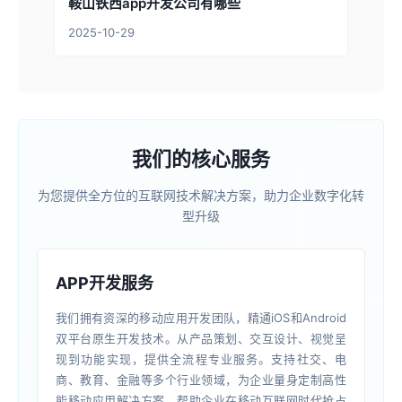
鞍山铁西app开发公司有哪些
2025-10-29
我们的核心服务
为您提供全方位的互联网技术解决方案，助力企业数字化转
型升级
APP开发服务
我们拥有资深的移动应用开发团队，精通iOS和Android
双平台原生开发技术。从产品策划、交互设计、视觉呈
现到功能实现，提供全流程专业服务。支持社交、电
商、教育、金融等多个行业领域，为企业量身定制高性
能移动应用解决方案，帮助企业在移动互联网时代抢占