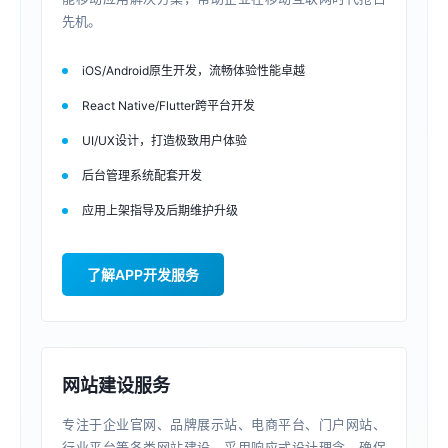
先机。
iOS/Android原生开发，流畅体验性能卓越
React Native/Flutter跨平台开发
UI/UX设计，打造极致用户体验
后台管理系统配套开发
应用上架指导及后期维护升级
了解APP开发服务
网站建设服务
专注于企业官网、品牌展示站、电商平台、门户网站、
行业平台等各类网站建设。采用响应式设计理念，确保