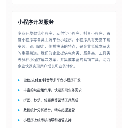
小程序开发服务
专业开发微信小程序、支付宝小程序、抖音小程序、百
度小程序等各类主流平台小程序。小程序具有无需下载
安装、即用即走、传播快速的特点，是企业低成本获客
的重要渠道。我们为企业提供电商类、服务类、工具类
等多种小程序解决方案，并集成丰富的营销工具，助力
企业快速实现用户增长和业务转化。
微信/支付宝/抖音等多平台小程序开发
丰富的功能组件库，快速实现业务需求
拼团、秒杀、优惠券等营销工具集成
数据统计分析后台，精准把握运营
小程序上线审核指导和运营支持