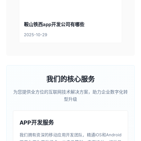
鞍山铁西app开发公司有哪些
2025-10-29
我们的核心服务
为您提供全方位的互联网技术解决方案，助力企业数字化转
型升级
APP开发服务
我们拥有资深的移动应用开发团队，精通iOS和Android