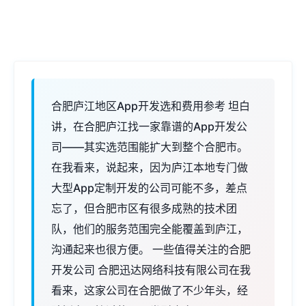
合肥庐江地区App开发选和费用参考 坦白
讲，在合肥庐江找一家靠谱的App开发公
司——其实选范围能扩大到整个合肥市。
在我看来，说起来，因为庐江本地专门做
大型App定制开发的公司可能不多，差点
忘了，但合肥市区有很多成熟的技术团
队，他们的服务范围完全能覆盖到庐江，
沟通起来也很方便。 一些值得关注的合肥
开发公司 合肥迅达网络科技有限公司在我
看来，这家公司在合肥做了不少年头，经