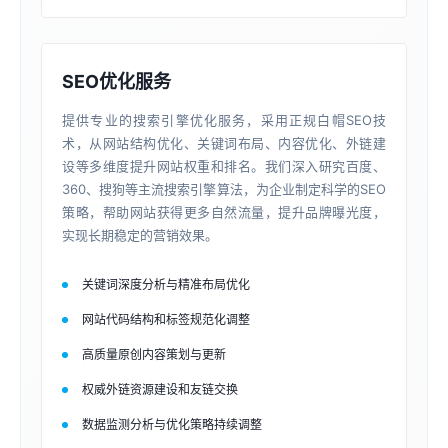
SEO优化服务
提供专业的搜索引擎优化服务，采用正规白帽SEO技
术，从网站结构优化、关键词布局、内容优化、外链建
设等多维度提升网站权重和排名。我们深入研究百度、
360、搜狗等主流搜索引擎算法，为企业制定科学的SEO
策略，帮助网站获得更多自然流量，提升品牌曝光度，
实现长期稳定的营销效果。
关键词深度分析与精准布局优化
网站代码结构和标签规范化调整
高质量原创内容策划与更新
权威外链资源建设和友链交换
数据监测分析与优化策略持续调整