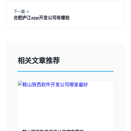
下一篇
合肥庐江app开发公司有哪些
相关文章推荐