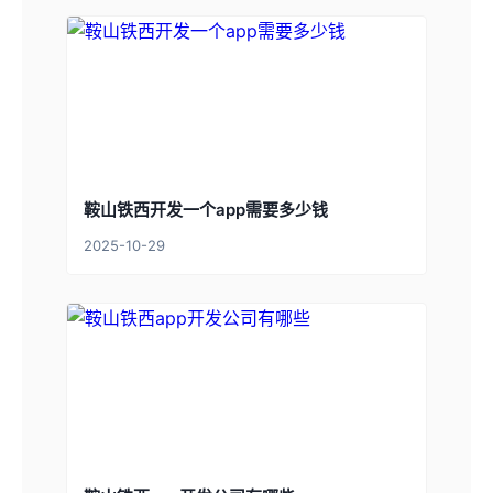
鞍山铁西开发一个app需要多少钱
2025-10-29