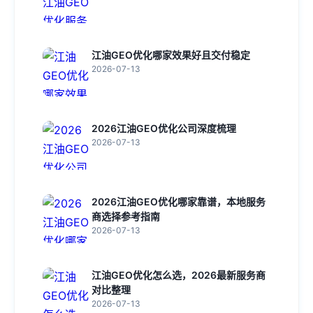
江油GEO优化哪家效果好且交付稳定
2026-07-13
2026江油GEO优化公司深度梳理
2026-07-13
2026江油GEO优化哪家靠谱，本地服务
商选择参考指南
2026-07-13
江油GEO优化怎么选，2026最新服务商
对比整理
2026-07-13