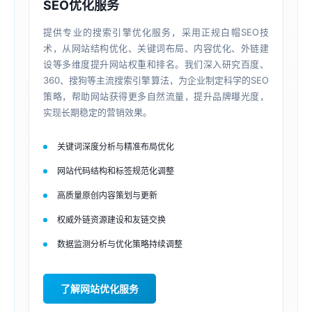
SEO优化服务
提供专业的搜索引擎优化服务，采用正规白帽SEO技
术，从网站结构优化、关键词布局、内容优化、外链建
设等多维度提升网站权重和排名。我们深入研究百度、
360、搜狗等主流搜索引擎算法，为企业制定科学的SEO
策略，帮助网站获得更多自然流量，提升品牌曝光度，
实现长期稳定的营销效果。
关键词深度分析与精准布局优化
网站代码结构和标签规范化调整
高质量原创内容策划与更新
权威外链资源建设和友链交换
数据监测分析与优化策略持续调整
了解网站优化服务