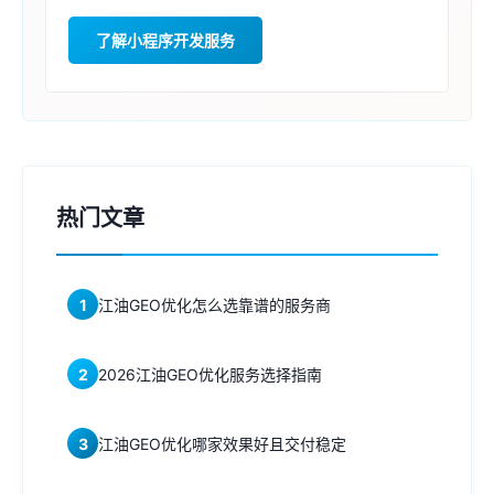
了解小程序开发服务
热门文章
1
江油GEO优化怎么选靠谱的服务商
2
2026江油GEO优化服务选择指南
3
江油GEO优化哪家效果好且交付稳定