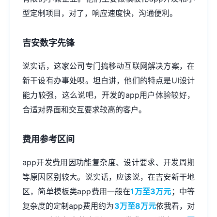
型定制项目，对了，响应速度快，沟通便利。
吉安数字先锋
说实话，这家公司专门搞移动互联网解决方案，在
新干设有办事处呗。坦白讲，他们的特点是UI设计
能力较强，这么说吧，开发的app用户体验较好，
合适对界面和交互要求较高的客户。
费用参考区间
app开发费用因功能复杂度、设计要求、开发周期
等原因区别较大。说实话，应该说，在吉安新干地
区，简单模板类app费用一般在
1万至3万元
；中等
复杂度的定制app费用约为
3万至8万元
依我看，对