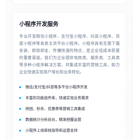
小程序开发服务
专业开发微信小程序、支付宝小程序、抖音小程序、百
度小程序等各类主流平台小程序。小程序具有无需下载
安装、即用即走、传播快速的特点，是企业低成本获客
的重要渠道。我们为企业提供电商类、服务类、工具类
等多种小程序解决方案，并集成丰富的营销工具，助力
企业快速实现用户增长和业务转化。
微信/支付宝/抖音等多平台小程序开发
丰富的功能组件库，快速实现业务需求
拼团、秒杀、优惠券等营销工具集成
数据统计分析后台，精准把握运营
小程序上线审核指导和运营支持