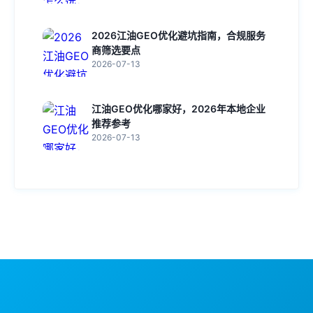
2026江油GEO优化避坑指南，合规服务
商筛选要点
2026-07-13
江油GEO优化哪家好，2026年本地企业
推荐参考
2026-07-13