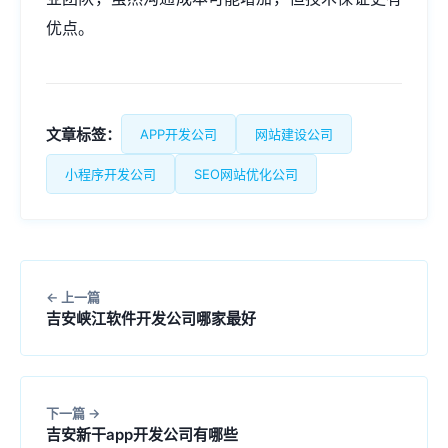
优点。
文章标签：
APP开发公司
网站建设公司
小程序开发公司
SEO网站优化公司
上一篇
吉安峡江软件开发公司哪家最好
下一篇
吉安新干app开发公司有哪些