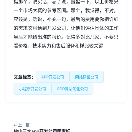
挺那个，说实话，忘了说，提醒一下，以上价格只
一个市场大概的参考区间。那个，我觉得，不对，
应该是，话说，补充一句，最后的费用要你把详细
的需求文档给到开发公司，让他们评估具体的工作
量后才能给出准的报价。记得多对比几家，不要只
看价格，技术实力和售后服务和样比较关键
文章标签：
APP开发公司
网站建设公司
小程序开发公司
SEO网站优化公司
上一篇
佛山三水app开发公司哪家好