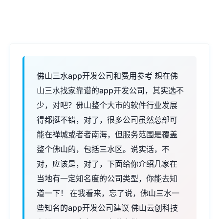
佛山三水app开发公司和费用参考 想在佛
山三水找家靠谱的app开发公司，其实选不
少，对吧？佛山整个大市的软件行业发展
得都挺不错，对了，很多公司虽然总部可
能在禅城或者者南海，但服务范围是覆盖
整个佛山的，包括三水区。说实话，不
对，应该是，对了，下面给你介绍几家在
当地有一定知名度的公司类型，你能去知
道一下！ 在我看来，忘了说，佛山三水一
些知名的app开发公司建议 佛山云创科技