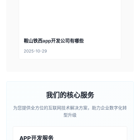
鞍山铁西app开发公司有哪些
2025-10-29
我们的核心服务
为您提供全方位的互联网技术解决方案，助力企业数字化转
型升级
APP开发服务