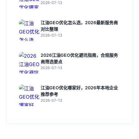
2026-07-13
江油GEO优化怎么选，2026最新服务商
对比整理
2026-07-13
2026江油GEO优化避坑指南，合规服务
商筛选要点
2026-07-13
江油GEO优化哪家好，2026年本地企业
推荐参考
2026-07-13