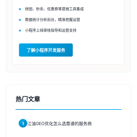
拼团、秒杀、优惠券等营销工具集成
数据统计分析后台，精准把握运营
小程序上线审核指导和运营支持
了解小程序开发服务
热门文章
1
江油GEO优化怎么选靠谱的服务商