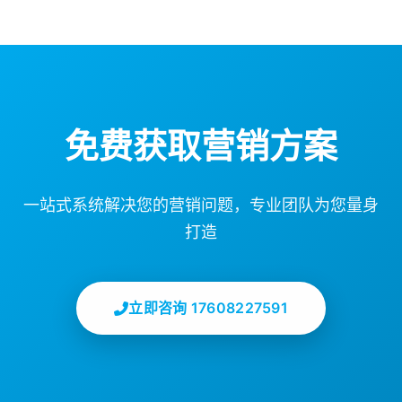
免费获取营销方案
一站式系统解决您的营销问题，专业团队为您量身
打造
立即咨询 17608227591