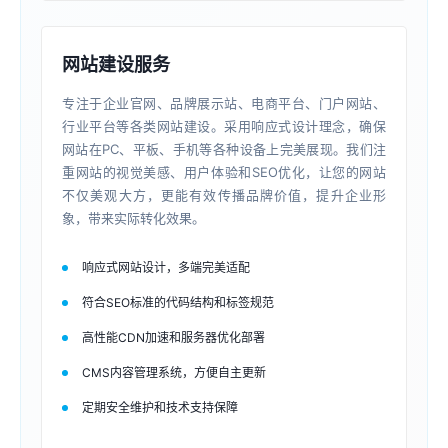
网站建设服务
专注于企业官网、品牌展示站、电商平台、门户网站、
行业平台等各类网站建设。采用响应式设计理念，确保
网站在PC、平板、手机等各种设备上完美展现。我们注
重网站的视觉美感、用户体验和SEO优化，让您的网站
不仅美观大方，更能有效传播品牌价值，提升企业形
象，带来实际转化效果。
响应式网站设计，多端完美适配
符合SEO标准的代码结构和标签规范
高性能CDN加速和服务器优化部署
CMS内容管理系统，方便自主更新
定期安全维护和技术支持保障