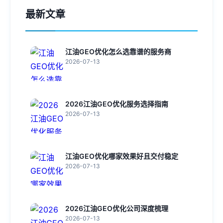
最新文章
江油GEO优化怎么选靠谱的服务商
2026-07-13
2026江油GEO优化服务选择指南
2026-07-13
江油GEO优化哪家效果好且交付稳定
2026-07-13
2026江油GEO优化公司深度梳理
2026-07-13