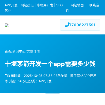
APP开发 | 网站建设 | 小程序开发 | SEO
网站地图
联系我
优化
们
17608227591
首页
/
新闻中心
/
文章详情
十堰茅箭开发一个app需要多少钱
发布时间：2025-10-25 07:36:03
作者：圈子网络APP开发
浏览：26次
分类：APP开发