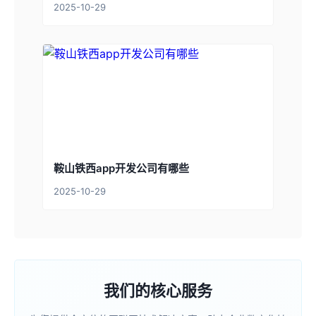
2025-10-29
鞍山铁西app开发公司有哪些
2025-10-29
我们的核心服务