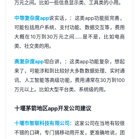
万元之间。比如一些信息显示类、工具类的小用。
中等复杂度app
说实话，：这类app功能挺完善，
可能包括用户系统、支付功能、数据交互等，费用
大概在10万到30万元之间......是不是，比如电商
类、社交类的用。
高复杂度app
坦白讲，：这类app功能复杂，想起
来了，可能涉和到比较好大多数数据处理、实时通
讯、人工智能等高级功能，费用通常在30万到100
万元以上。比如大型平台类、系统级的用。
十堰茅箭地区
app开发公司
建议
十堰市智联科技有限公司
：这家公司在当地有较很
不错的口碑，专门搞移动用开发，更准确地说，团