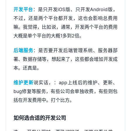
开发平台
：是只开发iOS版、只开发Android版，
不过，还是两个平台都开发，这也会影响总费用
嘛。我觉得，比如说，通常，开发两个平台的费用
大概是单个平台的大概1多到2倍。
后端服务
：是否要开发后端管理系统、服务器部
署、数据存储等，想起来了，这些都会增加开发成
本。还真是。
维护更新
说实话，：app上线后的维护、更新、
bug修复等服务，有些公司会单独收费，有些则包
括在开发费用中。打个比方。
如何选合适的开发公司