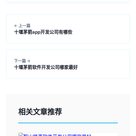
上一篇
十堰茅箭app开发公司有哪些
下一篇
十堰茅箭软件开发公司哪家最好
相关文章推荐