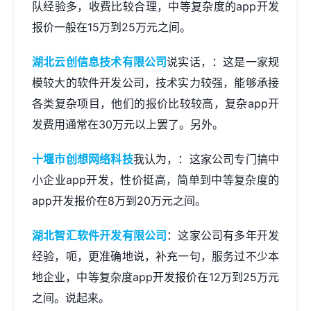
队经验多，收费比较合理，中等复杂度的app开发
报价一般在15万到25万元之间。
湖北云创信息技术有限公司
说实话，：这是一家规
模较大的软件开发公司，技术实力较强，能够承接
各类复杂项目，他们的报价比较较高，复杂app开
发费用通常在30万元以上罢了。另外。
十堰市创想网络科技
我认为，：这家公司专门搞中
小企业app开发，性价挺高，简单到中等复杂度的
app开发报价在8万到20万元之间。
湖北智汇软件开发有限公司
：这家公司有多年开发
经验，呃，更准确地说，补充一句，服务过不少本
地企业，中等复杂度app开发报价在12万到25万元
之间。说起来。