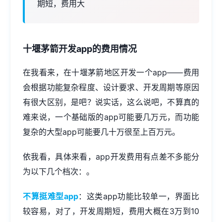
期短，费用大
十堰茅箭开发app的费用情况
在我看来，在十堰茅箭地区开发一个app——费用
会根据功能复杂程度、设计要求、开发周期等原因
有很大区别，是吧？说实话，这么说吧，不算真的
难来说，一个基础版的app可能要几万元，而功能
复杂的大型app可能要几十万很至上百万元。
依我看，具体来看，app开发费用有点差不多能分
为以下几个档次：。
不算挺难型app
：这类app功能比较单一，界面比
较容易，对了，开发周期短，费用大概在3万到10